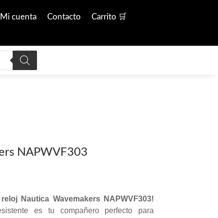
Mi cuenta
Contacto
Carrito 🛒
kers NAPWVF303
l reloj Nautica Wavemakers NAPWVF303!
resistente es tu compañero perfecto para