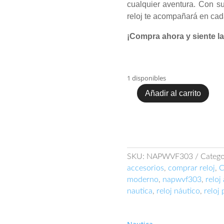
cualquier aventura. Con s
reloj te acompañará en cad
¡Compra ahora y siente la
1 disponibles
Añadir al carrito
Nautica
Wavemakers
NAPWVF303
cantidad
SKU:
NAPWVF303
Catego
accesorios
,
comprar reloj
,
C
moderno
,
napwvf303
,
reloj
nautica
,
reloj náutico
,
reloj 