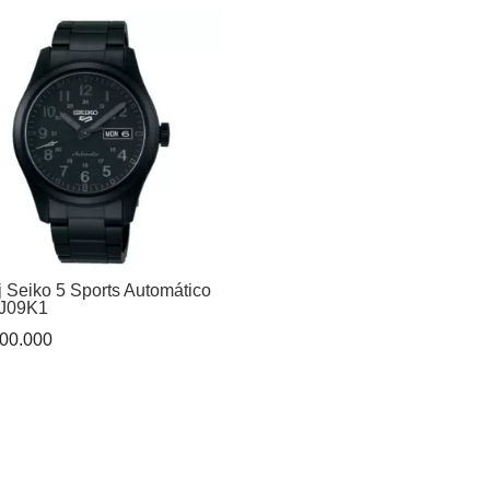
original
actual
era:
es:
$ 511.000.
$ 459.9
j Seiko 5 Sports Automático
J09K1
00.000