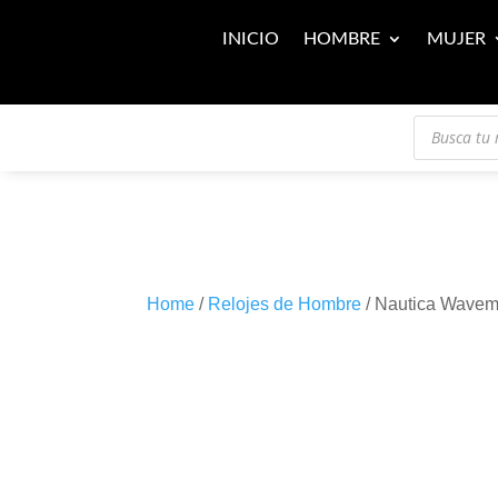
INICIO
HOMBRE
MUJER
Búsqueda
de
productos
Home
/
Relojes de Hombre
/ Nautica Wav