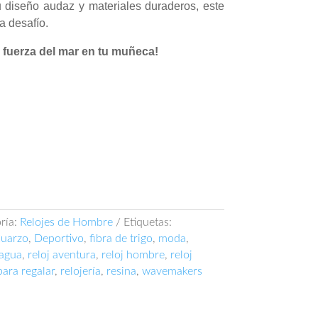
u diseño audaz y materiales duraderos, este
a desafío.
 fuerza del mar en tu muñeca!
ría:
Relojes de Hombre
Etiquetas:
uarzo
,
Deportivo
,
fibra de trigo
,
moda
,
 agua
,
reloj aventura
,
reloj hombre
,
reloj
para regalar
,
relojería
,
resina
,
wavemakers