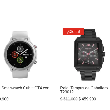
¡Oferta!
j Smartwatch Cubitt CT4 con
Reloj Tempus de Caballero
T23012
El
El
.900
$
511.000
$
459.900
precio
precio