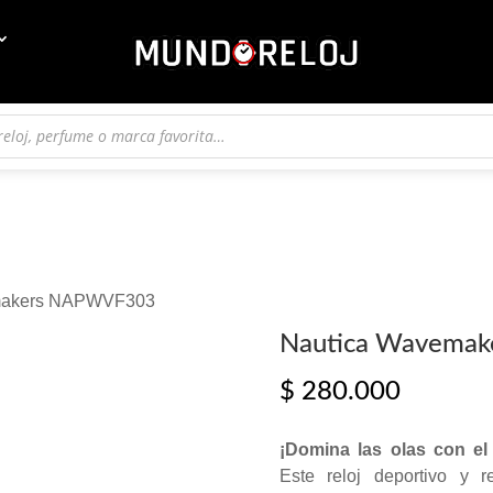
emakers NAPWVF303
Nautica Wavema
$
280.000
¡Domina las olas con e
Este reloj deportivo y 