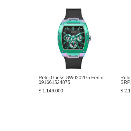
Reloj Guess GW0202G5 Fenix
Relo
091661524875
SRP
$
1.146.000
$
2.1