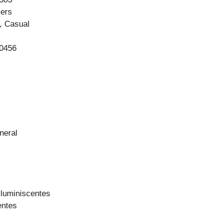
ers
, Casual
0456
neral
luminiscentes
entes