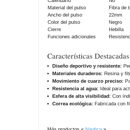
Calendario
No
Material del pulso
Fibra de t
Ancho del pulso
22mm
Color del pulso
Negro
Cierre
Hebilla
Funciones adicionales
Resistenc
Características Destacadas
Diseño deportivo y resistente:
Per
Materiales duraderos:
Resina y fib
Movimiento de cuarzo preciso:
Pa
Resistencia al agua:
Ideal para act
Esfera de alta visibilidad:
Con índi
Correa ecológica:
Fabricada con fib
Más productos <
Nautica
>