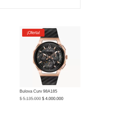
¡Oferta!
Bulova Curv 98A185
El
El
$
5.135.000
$
4.000.000
precio
precio
original
actual