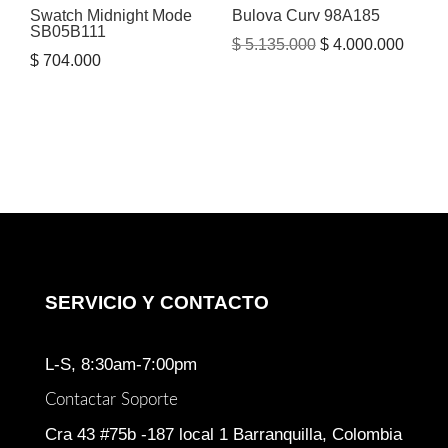
Swatch Midnight Mode
Bulova Curv 98A185
SB05B111
El
El
$
5.135.000
$
4.000.000
$
704.000
precio
precio
original
actual
era:
es:
$ 5.135.000.
$ 4.00
SERVICIO Y CONTACTO
L-S, 8:30am-7:00pm
Contactar Soporte
Cra 43 #75b -187 local 1 Barranquilla, Colombia