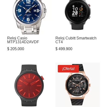
$ 1.515.000.
$ 1.200.000.
Reloj Casio
Reloj Cubitt Smartwatch
MTP1314D2AVDF
CT4
$
205.000
$
499.900
¡Oferta!