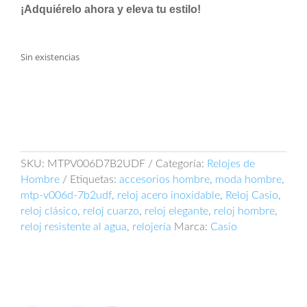
¡Adquiérelo ahora y eleva tu estilo!
Sin existencias
SKU:
MTPV006D7B2UDF
Categoría:
Relojes de
Hombre
Etiquetas:
accesorios hombre
,
moda hombre
,
mtp-v006d-7b2udf
,
reloj acero inoxidable
,
Reloj Casio
,
reloj clásico
,
reloj cuarzo
,
reloj elegante
,
reloj hombre
,
reloj resistente al agua
,
relojería
Marca:
Casio