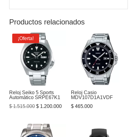
Productos relacionados
¡Oferta!
Reloj Seiko 5 Sports
Reloj Casio
Automático SRPE67K1
MDV107D1A1VDF
El
El
$
1.515.000
$
1.200.000
$
465.000
precio
precio
original
actual
era:
es: