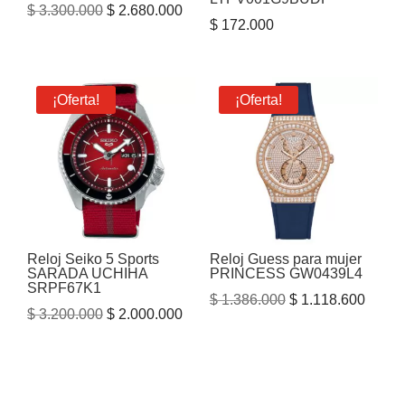
El
El
$
3.300.000
$
2.680.000
$
172.000
precio
precio
original
actual
era:
es:
¡Oferta!
¡Oferta!
$ 3.300.000.
$ 2.680.000.
Reloj Seiko 5 Sports
Reloj Guess para mujer
SARADA UCHIHA
PRINCESS GW0439L4
SRPF67K1
El
El
$
1.386.000
$
1.118.600
El
El
$
3.200.000
$
2.000.000
precio
precio
precio
precio
original
actual
original
actual
era:
es:
era:
es:
$ 1.386.000.
$ 1.11