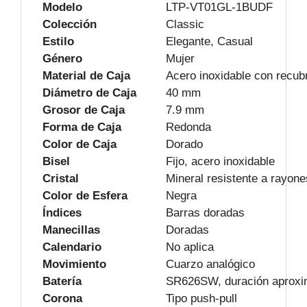
Modelo
LTP-VT01GL-1BUDF
Colección
Classic
Estilo
Elegante, Casual
Género
Mujer
Material de Caja
Acero inoxidable con recub
Diámetro de Caja
40 mm
Grosor de Caja
7.9 mm
Forma de Caja
Redonda
Color de Caja
Dorado
Bisel
Fijo, acero inoxidable
Cristal
Mineral resistente a rayone
Color de Esfera
Negra
Índices
Barras doradas
Manecillas
Doradas
Calendario
No aplica
Movimiento
Cuarzo analógico
Batería
SR626SW, duración aproxi
Corona
Tipo push-pull