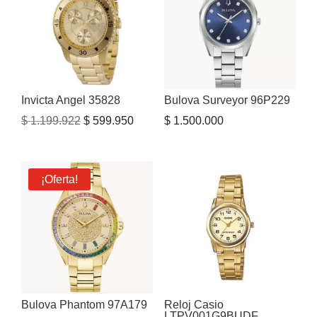
Invicta Angel 35828
Bulova Surveyor 96P229
El
El
$
1.199.922
$
599.950
$
1.500.000
precio
precio
original
actual
era:
es:
¡Oferta!
$ 1.199.922.
$ 599.950.
Bulova Phantom 97A179
Reloj Casio
LTPV001G9BUDF