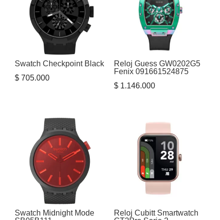
Swatch Checkpoint Black
Reloj Guess GW0202G5
Fenix 091661524875
$
705.000
$
1.146.000
Swatch Midnight Mode
Reloj Cubitt Smartwatch