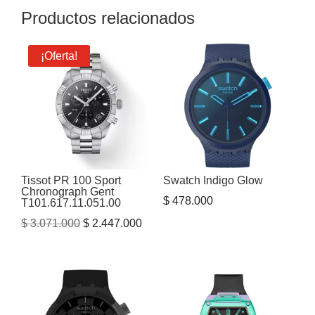
Productos relacionados
¡Oferta!
Tissot PR 100 Sport
Swatch Indigo Glow
Chronograph Gent
$
478.000
T101.617.11.051.00
El
El
$
3.071.000
$
2.447.000
precio
precio
original
actual
era:
es:
$ 3.071.000.
$ 2.447.000.