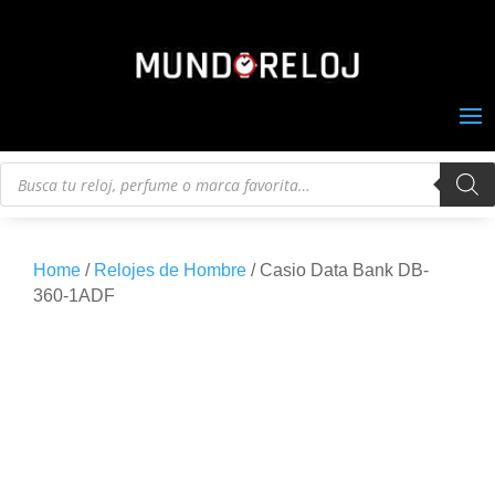
Búsqueda
de
productos
Home
/
Relojes de Hombre
/ Casio Data Bank DB-
360-1ADF