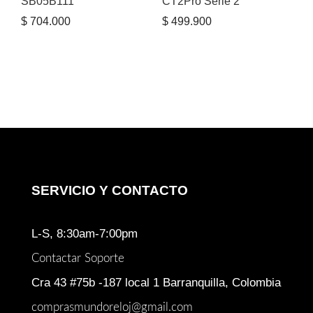
SB05B111
CT2Pro Serie 2
$
704.000
$
499.900
SERVICIO Y CONTACTO
L-S, 8:30am-7:00pm
Contactar Soporte
Cra 43 #75b -187 local 1 Barranquilla, Colombia
comprasmundoreloj@gmail.com