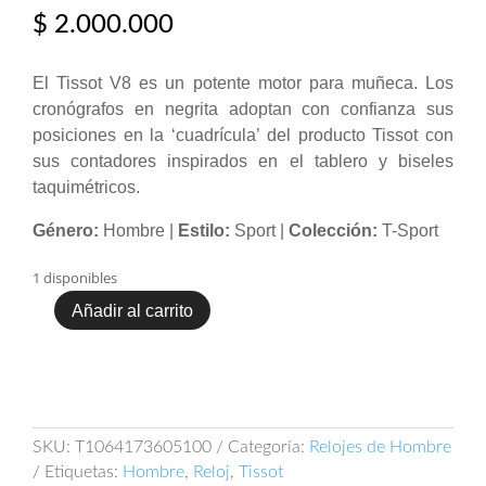
$
2.000.000
El Tissot V8 es un potente motor para muñeca. Los
cronógrafos en negrita adoptan con confianza sus
posiciones en la ‘cuadrícula’ del producto Tissot con
sus contadores inspirados en el tablero y biseles
taquimétricos.
Género:
Hombre |
Estilo:
Sport |
Colección:
T-Sport
1 disponibles
Añadir al carrito
TISSOT
V8
QUARTZ
CHRONOGRAPH
T106.417.36.051.00
cantidad
SKU:
T1064173605100
Categoría:
Relojes de Hombre
Etiquetas:
Hombre
,
Reloj
,
Tissot