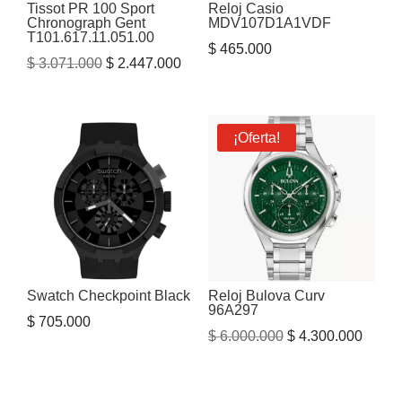
Tissot PR 100 Sport
Reloj Casio
Chronograph Gent
MDV107D1A1VDF
T101.617.11.051.00
$
465.000
El
El
$
3.071.000
$
2.447.000
precio
precio
original
actual
era:
es:
¡Oferta!
$ 3.071.000.
$ 2.447.000.
Swatch Checkpoint Black
Reloj Bulova Curv
96A297
$
705.000
El
El
$
6.000.000
$
4.300.000
precio
precio
original
actual