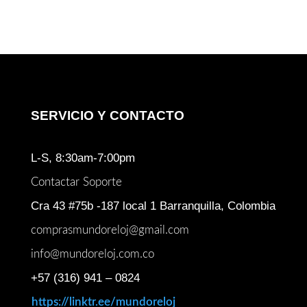
era:
es:
$ 6.000.000.
$ 4.30
SERVICIO Y CONTACTO
L-S, 8:30am-7:00pm
Contactar Soporte
Cra 43 #75b -187 local 1 Barranquilla, Colombia
comprasmundoreloj@gmail.com
info@mundoreloj.com.co
+57 (316) 941 – 0824
https://linktr.ee/mundoreloj