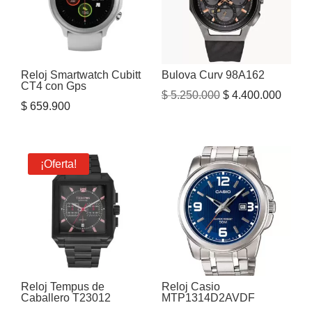
Reloj Smartwatch Cubitt
Bulova Curv 98A162
CT4 con Gps
El
El
$
5.250.000
$
4.400.000
$
659.900
precio
precio
original
actual
era:
es:
¡Oferta!
$ 5.250.000.
$ 4.40
Reloj Tempus de
Reloj Casio
Caballero T23012
MTP1314D2AVDF