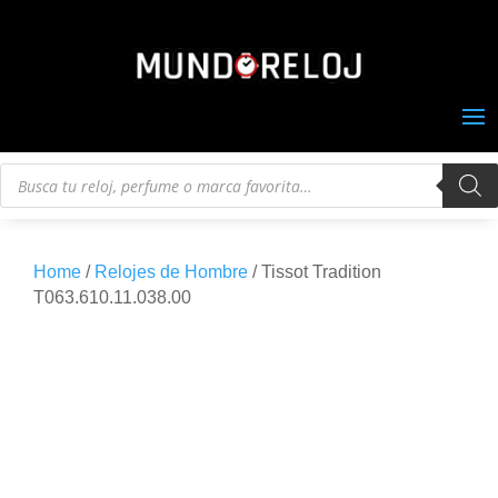
Búsqueda
de
productos
Home
/
Relojes de Hombre
/ Tissot Tradition
T063.610.11.038.00