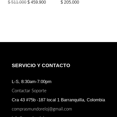
El
El
$
511.000
$
459.900
$
205.000
precio
precio
original
actual
era:
es:
$ 511.000.
$ 459.900.
SERVICIO Y CONTACTO
L-S, 8:30am-7:00pm
Contactar Soporte
Cra 43 #75b -187 local 1 Barranquilla, Colombia
comprasmundoreloj@gmail.com