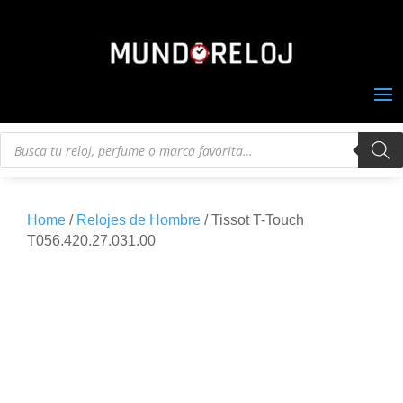
Búsqueda
de
productos
Home
/
Relojes de Hombre
/ Tissot T-Touch
T056.420.27.031.00