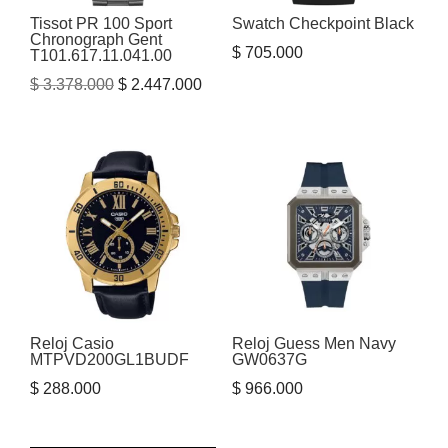
Tissot PR 100 Sport
Swatch Checkpoint Black
Chronograph Gent
$
705.000
T101.617.11.041.00
El
El
$
3.378.000
$
2.447.000
precio
precio
original
actual
era:
es:
$ 3.378.000.
$ 2.447.000.
Reloj Casio
Reloj Guess Men Navy
MTPVD200GL1BUDF
GW0637G
$
288.000
$
966.000