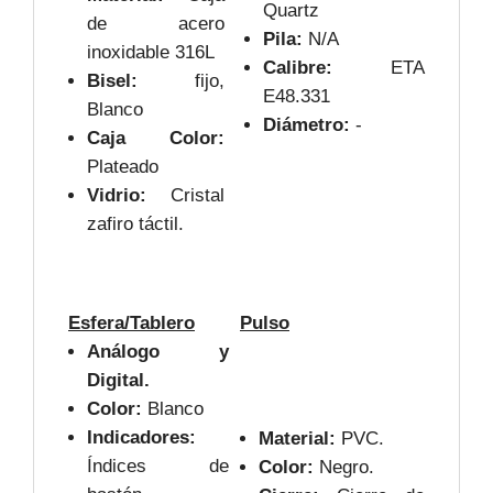
Quartz
de acero
Pila:
N/A
inoxidable 316L
Calibre:
ETA
Bisel:
fijo,
E48.331
Blanco
Diámetro:
-
Caja Color:
Plateado
Vidrio:
Cristal
zafiro táctil.
Esfera/Tablero
Pulso
Análogo y
Digital.
Color:
Blanco
Indicadores:
Material:
PVC.
Índices de
Color:
Negro.