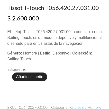
Tissot T-Touch T056.420.27.031.00
$
2.600.000
El reloj Tissot T056.420.27.031.00, conocido como
Sailing-Touch, es un modelo deportivo y multifuncional
diseñado para entusiastas de la navegación.
Género:
Hombre |
Estilo:
Deportivo |
Colección:
Sailing Touch
1 disponibles
Añadir al carrito
Tissot
T-
Touch
T056.420.27.031.00
cantidad
SKU:
T0564202703100
Categoría:
Relojes de Hombre