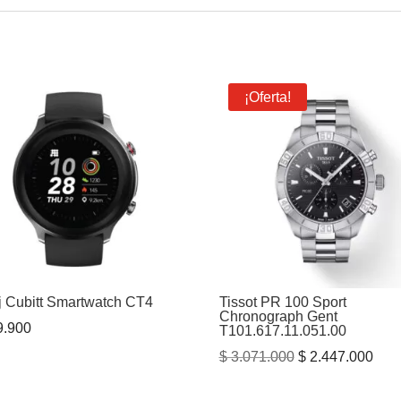
¡Oferta!
j Cubitt Smartwatch CT4
Tissot PR 100 Sport
Chronograph Gent
.900
T101.617.11.051.00
El
El
$
3.071.000
$
2.447.000
precio
prec