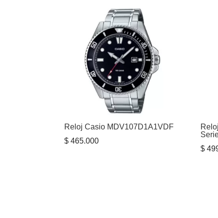
era:
es:
$ 1.515.000.
$ 1.200.000.
Reloj Casio MDV107D1A1VDF
Relo
Seri
$
465.000
$
499