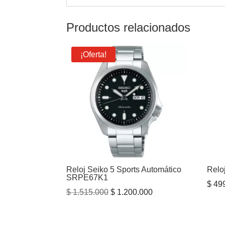
Productos relacionados
¡Oferta!
Reloj Seiko 5 Sports Automático
Relo
SRPE67K1
$
499
El
El
$
1.515.000
$
1.200.000
precio
precio
original
actual