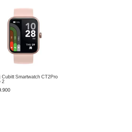
original
actu
era:
es:
$ 3.071.000.
$ 2.
j Cubitt Smartwatch CT2Pro
e 2
.900