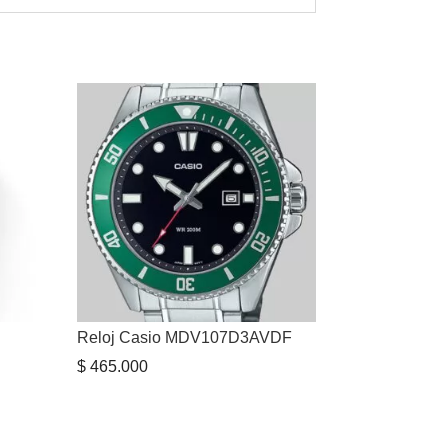
Reloj Casio MDV107D3AVDF
$
465.000
io