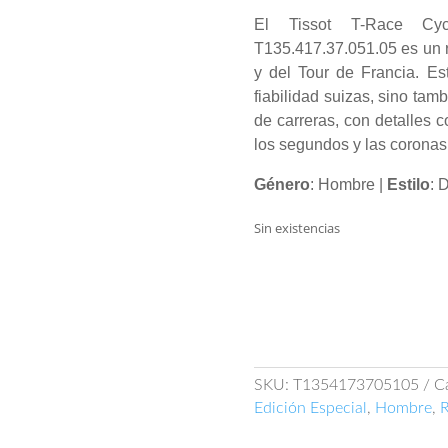
El Tissot T-Race Cy
T135.417.37.051.05 es un r
y del Tour de Francia. Es
fiabilidad suizas, sino tam
de carreras, con detalles 
los segundos y las coronas
Género
: Hombre |
Estilo
: 
Sin existencias
SKU:
T1354173705105
C
Edición Especial
,
Hombre
,
R