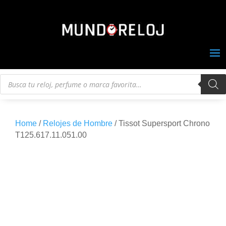
Búsqueda
de
productos
Home
/
Relojes de Hombre
/ Tissot Supersport Chrono
T125.617.11.051.00