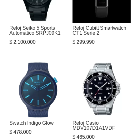
Reloj Seiko 5 Sports
Reloj Cubitt Smartwatch
Automático SRPJ09K1
CT1 Serie 2
$
2.100.000
$
299.990
Swatch Indigo Glow
Reloj Casio
MDV107D1A1VDF
$
478.000
$
465.000