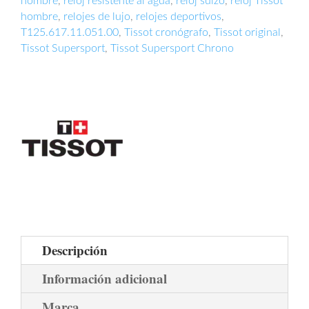
hombre
,
reloj resistente al agua
,
reloj suizo
,
reloj Tissot
hombre
,
relojes de lujo
,
relojes deportivos
,
T125.617.11.051.00
,
Tissot cronógrafo
,
Tissot original
,
Tissot Supersport
,
Tissot Supersport Chrono
Descripción
Información adicional
Marca