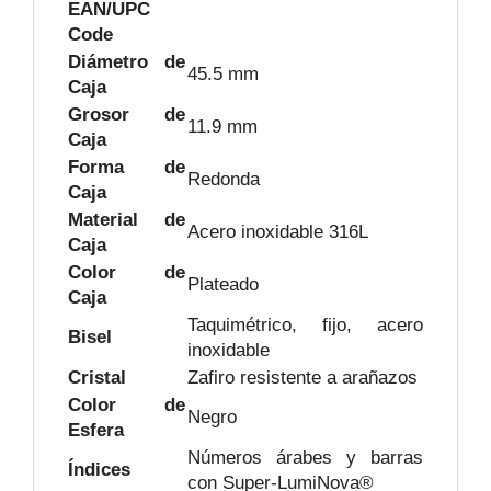
EAN/UPC
Code
Diámetro de
45.5 mm
Caja
Grosor de
11.9 mm
Caja
Forma de
Redonda
Caja
Material de
Acero inoxidable 316L
Caja
Color de
Plateado
Caja
Taquimétrico, fijo, acero
Bisel
inoxidable
Cristal
Zafiro resistente a arañazos
Color de
Negro
Esfera
Números árabes y barras
Índices
con Super-LumiNova®