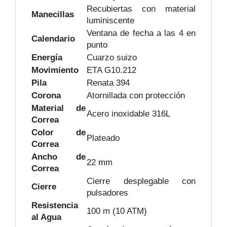
Recubiertas con material
Manecillas
luminiscente
Ventana de fecha a las 4 en
Calendario
punto
Energía
Cuarzo suizo
Movimiento
ETA G10.212
Pila
Renata 394
Corona
Atornillada con protección
Material de
Acero inoxidable 316L
Correa
Color de
Plateado
Correa
Ancho de
22 mm
Correa
Cierre desplegable con
Cierre
pulsadores
Resistencia
100 m (10 ATM)
al Agua