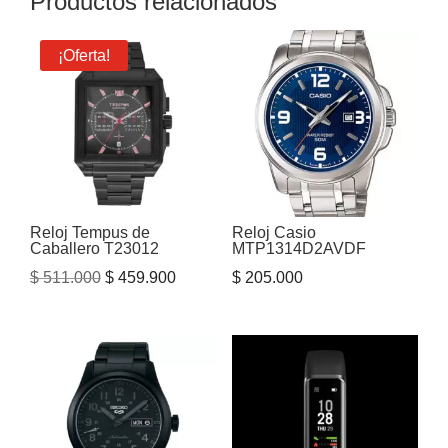
Productos relacionados
¡Oferta!
Reloj Tempus de
Reloj Casio
Caballero T23012
MTP1314D2AVDF
El
El
$
511.000
$
459.900
$
205.000
precio
precio
original
actual
era:
es:
$ 511.000.
$ 459.900.