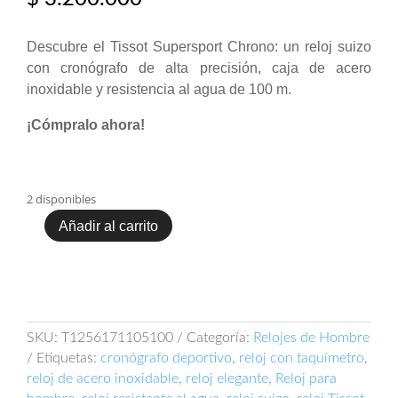
Descubre el Tissot Supersport Chrono: un reloj suizo
con cronógrafo de alta precisión, caja de acero
inoxidable y resistencia al agua de 100 m.
¡Cómpralo ahora!
2 disponibles
Añadir al carrito
Tissot
Supersport
Chrono
T125.617.11.051.00
cantidad
SKU:
T1256171105100
Categoría:
Relojes de Hombre
Etiquetas:
cronógrafo deportivo
,
reloj con taquímetro
,
reloj de acero inoxidable
,
reloj elegante
,
Reloj para