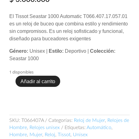
El Tissot Seastar 1000 Automatic T066.407.17.057.01
es un reloj de buceo que combina estilo y rendimiento
sin compromisos. Es un reloj sofisticado y funcional,
diseñado para buceadores exigentes
Género:
Unisex |
Estilo:
Deportivo |
Colección:
Seastar 1000
1 disponibles
Añadir al carrito
Tissot
Seastar
1000
Automatic
T066.407.17.057.01
cantidad
SKU:
T066407A
Categorías:
Reloj de Mujer
,
Relojes de
Hombre
,
Relojes unisex
Etiquetas:
Automático
,
Hombre
,
Mujer
,
Reloj
,
Tissot
,
Unisex