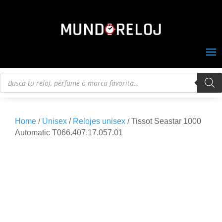
Búsqueda
de
productos
Home
/
Unisex
/
Relojes unisex
/ Tissot Seastar 1000
Automatic T066.407.17.057.01