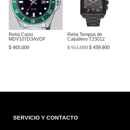
Reloj Casio
Reloj Tempus de
MDV107D3AVDF
Caballero T23012
El
El
$
465.000
$
511.000
$
459.900
precio
precio
original
actual
era:
es:
$ 511.000.
$ 459.900
SERVICIO Y CONTACTO