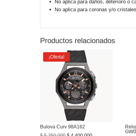
No aplica para daños, deterioro o c
No aplica para coronas y/o cristale
Productos relacionados
¡Oferta!
Bulova Curv 98A162
Relo
GW0
El
El
$
5.250.000
$
4.400.000