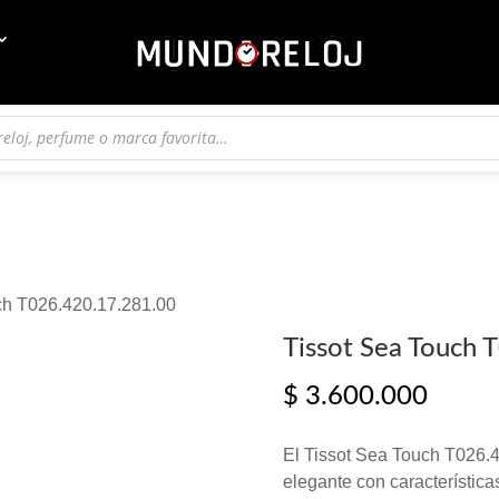
ch T026.420.17.281.00
Tissot Sea Touch 
$
3.600.000
El Tissot Sea Touch T026.4
elegante con característica