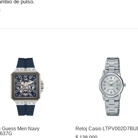
ambio de pulso.
s
j Guess Men Navy
Reloj Casio LTPV002D7BU
637G
$
138.000