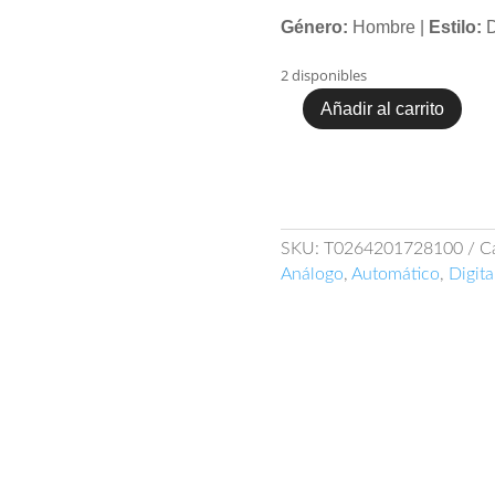
Género:
Hombre |
Estilo:
D
2 disponibles
Añadir al carrito
Tissot
Sea
Touch
T026.420.17.281.00
cantidad
SKU:
T0264201728100
C
Análogo
,
Automático
,
Digita