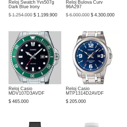
Reloj Swatch Yvs507g
Reloj Bulova Curv
Dark Blue Irony
96A297
El
El
El
El
$
1.254.000
$
1.199.900
$
6.000.000
$
4.300.000
precio
precio
precio
precio
original
actual
original
actual
era:
es:
era:
es:
$ 1.254.000.
$ 1.199.900.
$ 6.000.000.
$ 4.30
Reloj Casio
Reloj Casio
MDV107D3AVDF
MTP1314D2AVDF
$
465.000
$
205.000