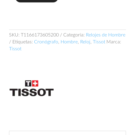
Tissot
Chrono
XL
Vintage
T116.617.36.052.00
cantidad
SKU:
T1166173605200
Categoría:
Relojes de Hombre
Etiquetas:
Cronógrafo
,
Hombre
,
Reloj
,
Tissot
Marca:
Tissot