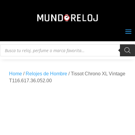
Búsqueda
de
productos
Home
/
Relojes de Hombre
/ Tissot Chrono XL Vintage
T116.617.36.052.00