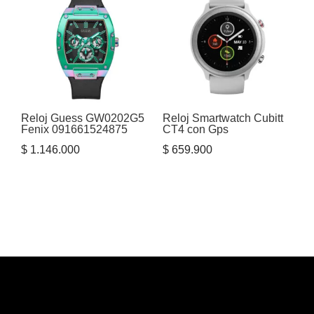
Reloj Guess GW0202G5
Reloj Smartwatch Cubitt
Fenix 091661524875
CT4 con Gps
$
1.146.000
$
659.900