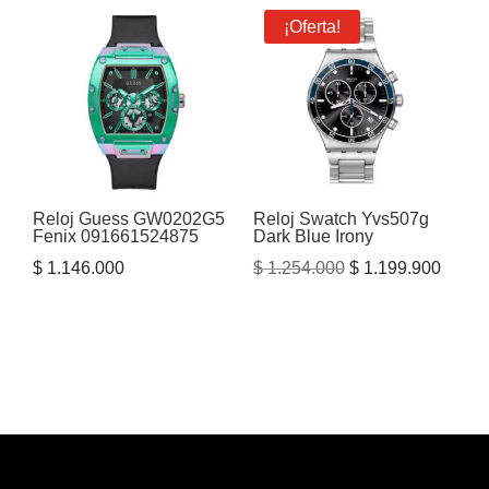
era:
es:
¡Oferta!
$ 5.250.000.
$ 4.40
Reloj Guess GW0202G5
Reloj Swatch Yvs507g
Fenix 091661524875
Dark Blue Irony
El
El
$
1.146.000
$
1.254.000
$
1.199.900
precio
precio
original
actual
era:
es:
$ 1.254.000.
$ 1.19