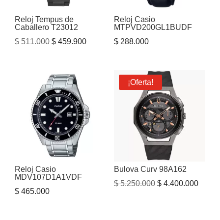
Reloj Tempus de
Reloj Casio
Caballero T23012
MTPVD200GL1BUDF
El
El
$
511.000
$
459.900
$
288.000
precio
precio
original
actual
era:
es:
¡Oferta!
$ 511.000.
$ 459.900.
Reloj Casio
Bulova Curv 98A162
MDV107D1A1VDF
El
El
$
5.250.000
$
4.400.000
$
465.000
precio
precio
original
actual