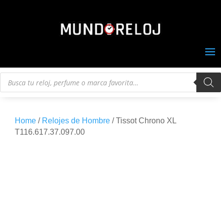
Búsqueda
de
productos
Home
/
Relojes de Hombre
/ Tissot Chrono XL
T116.617.37.097.00