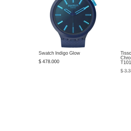
Swatch Indigo Glow
Tiss
Chro
$
478.000
T101
$
3.3