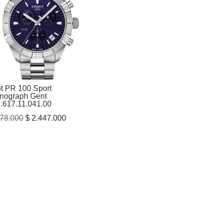
ot PR 100 Sport
nograph Gent
.617.11.041.00
El
El
78.000
$
2.447.000
precio
precio
original
actual
era:
es:
$ 3.378.000.
$ 2.447.000.