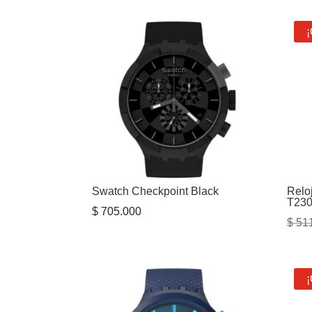
¡
Swatch Checkpoint Black
Relo
T23
$
705.000
$
511
¡