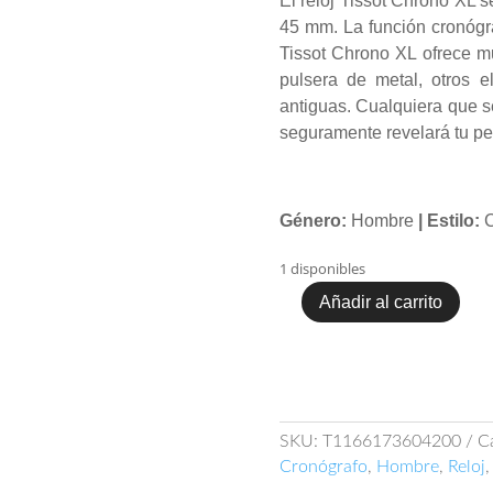
El reloj Tissot Chrono XL s
45 mm. La función cronógra
Tissot Chrono XL ofrece mul
pulsera de metal, otros e
antiguas. Cualquiera que s
seguramente revelará tu pe
Género:
Hombre
| Estilo:
C
1 disponibles
Añadir al carrito
Tissot
Chrono
XL
Classic
T116.617.36.042.00
cantidad
SKU:
T1166173604200
C
Cronógrafo
,
Hombre
,
Reloj