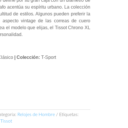
e define por su gran caja con un diámetro de
fo acentúa su espíritu urbano. La colección
titud de estilos. Algunos pueden preferir la
l aspecto vintage de las correas de cuero
ea el modelo que elijas, el Tissot Chrono XL
rsonalidad.
lásico
| Colección:
T-Sport
ategoría:
Relojes de Hombre
Etiquetas:
,
Tissot