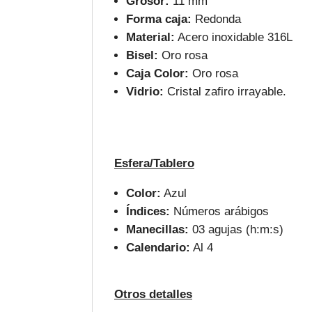
Grosor:
11 mm
Forma caja:
Redonda
Material:
Acero inoxidable 316L
Bisel:
Oro rosa
Caja Color:
Oro rosa
Vidrio:
Cristal zafiro irrayable.
Esfera/Tablero
Color:
Azul
Índices:
Números arábigos
Manecillas:
03 agujas (h:m:s)
Calendario:
Al 4
Otros detalles