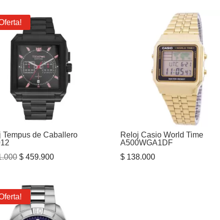
Oferta!
j Tempus de Caballero
Reloj Casio World Time
012
A500WGA1DF
El
El
.000
$
459.900
$
138.000
precio
precio
original
actual
era:
es:
Oferta!
$ 511.000.
$ 459.900.