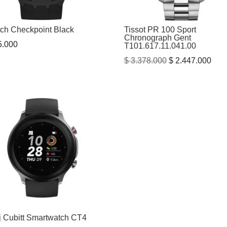
ch Checkpoint Black
Tissot PR 100 Sport
Chronograph Gent
.000
T101.617.11.041.00
El
El
$
3.378.000
$
2.447.000
precio
prec
original
actu
era:
es:
$ 3.378.000.
$ 2.
j Cubitt Smartwatch CT4