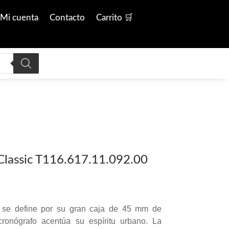
Mi cuenta
Contacto
Carrito 🛒
Classic T116.617.11.092.00
L se define por su gran caja de 45 mm de
cronógrafo acentúa su espíritu urbano. La