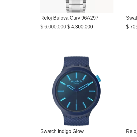
Reloj Bulova Curv 96A297
Swat
El
El
$
6.000.000
$
4.300.000
$
705
precio
precio
original
actual
era:
es:
$ 6.000.000.
$ 4.300.000.
Swatch Indigo Glow
Relo