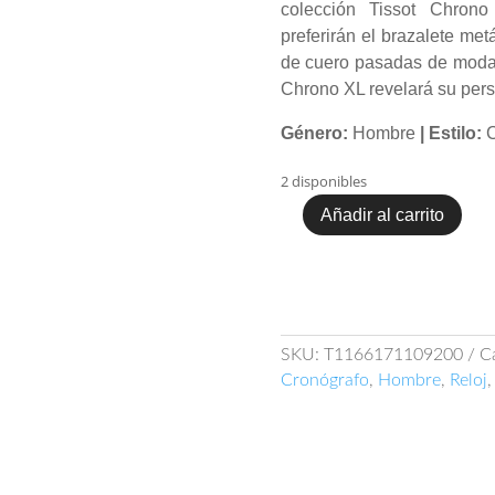
colección Tissot Chrono
preferirán el brazalete met
de cuero pasadas de moda. 
Chrono XL revelará su pers
Género:
Hombre
| Estilo:
C
2 disponibles
Añadir al carrito
Tissot
Chrono
XL
Classic
T116.617.11.092.00
cantidad
SKU:
T1166171109200
C
Cronógrafo
,
Hombre
,
Reloj