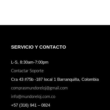
original
actual
era:
es:
$ 1.386.000.
$ 1.118.600.
SERVICIO Y CONTACTO
L-S, 8:30am-7:00pm
Contactar Soporte
Cra 43 #75b -187 local 1 Barranquilla, Colombia
comprasmundoreloj@gmail.com
info@mundoreloj.com.co
+57 (316) 941 – 0824