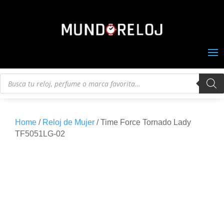
Búsqueda
de
productos
Home
/
Reloj de Mujer
/ Time Force Tornado Lady
TF5051LG-02