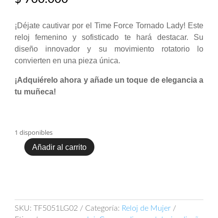
¡Déjate cautivar por el Time Force Tornado Lady! Este
reloj femenino y sofisticado te hará destacar. Su
diseño innovador y su movimiento rotatorio lo
convierten en una pieza única.
¡Adquiérelo ahora y añade un toque de elegancia a
tu muñeca!
1 disponibles
Añadir al carrito
Time
Force
Tornado
Lady
TF5051LG-
02
SKU:
TF5051LG02
Categoría:
Reloj de Mujer