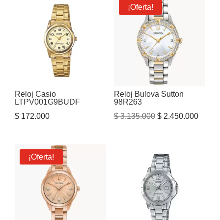
¡Oferta!
Reloj Casio
Reloj Bulova Sutton
LTPV001G9BUDF
98R263
El
El
$
172.000
$
3.135.000
$
2.450.000
precio
precio
original
actual
era:
es:
¡Oferta!
$ 3.135.000.
$ 2.45