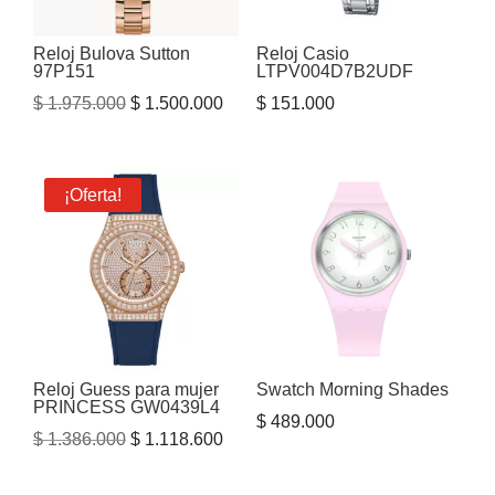
Reloj Bulova Sutton
Reloj Casio
97P151
LTPV004D7B2UDF
El
El
$
1.975.000
$
1.500.000
$
151.000
precio
precio
original
actual
era:
es:
¡Oferta!
$ 1.975.000.
$ 1.500.000.
Reloj Guess para mujer
Swatch Morning Shades
PRINCESS GW0439L4
$
489.000
El
El
$
1.386.000
$
1.118.600
precio
precio