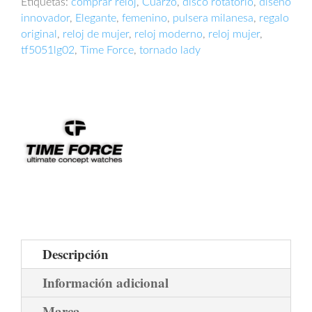
cantidad
Etiquetas:
comprar reloj
,
Cuarzo
,
disco rotatorio
,
diseño
innovador
,
Elegante
,
femenino
,
pulsera milanesa
,
regalo
original
,
reloj de mujer
,
reloj moderno
,
reloj mujer
,
tf5051lg02
,
Time Force
,
tornado lady
Descripción
Información adicional
Marca