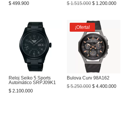
El
El
$
499.900
$
1.515.000
$
1.200.000
precio
precio
original
actual
era:
es:
¡Oferta!
$ 1.515.000.
$ 1.20
Reloj Seiko 5 Sports
Bulova Curv 98A162
Automático SRPJ09K1
El
El
$
5.250.000
$
4.400.000
$
2.100.000
precio
precio
original
actual
era:
es:
$ 5.250.000.
$ 4.40