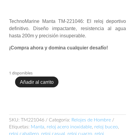
original
actual
era:
es:
$ 1.228.000.
$ 1.000.000.
TechnoMarine Manta TM-221046: El reloj deportivo
definitivo. Diseño impactante, resistencia al agua
hasta 200m y precisión insuperable.
¡Compra ahora y domina cualquier desafío!
1 disponibles
Añadir al carrito
TechnoMarine
Manta
TM-
221046
cantidad
SKU:
TM221046
Categoría:
Relojes de Hombre
Etiquetas:
Manta
,
reloj acero inoxidable
,
reloj buceo
,
reloj caballero
,
reloj casual
,
reloj cuarzo
,
reloj