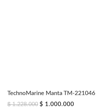
TechnoMarine Manta TM-221046
$
1.228.000
El
El
$
1.000.000
precio
precio