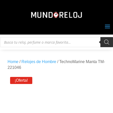
Búsqueda
de
productos
Home
/
Relojes de Hombre
/ TechnoMarine Manta TM-
221046
¡Oferta!