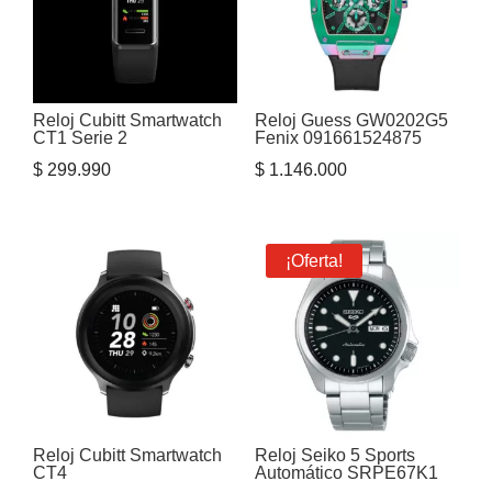
Reloj Cubitt Smartwatch
Reloj Guess GW0202G5
CT1 Serie 2
Fenix 091661524875
$
299.990
$
1.146.000
¡Oferta!
Reloj Cubitt Smartwatch
Reloj Seiko 5 Sports
CT4
Automático SRPE67K1