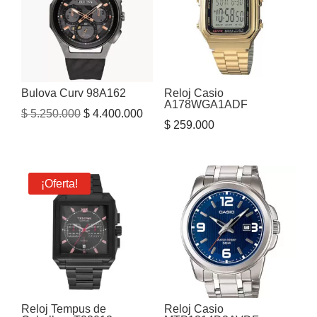
Bulova Curv 98A162
Reloj Casio
A178WGA1ADF
El
El
$
5.250.000
$
4.400.000
$
259.000
precio
precio
original
actual
era:
es:
¡Oferta!
$ 5.250.000.
$ 4.400.000.
Reloj Tempus de
Reloj Casio