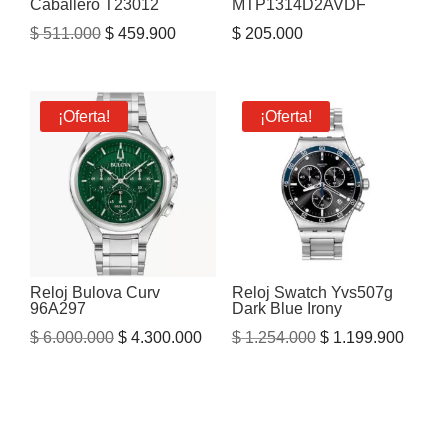
Caballero T23012
MTP1314D2AVDF
El
El
$
511.000
$
459.900
$
205.000
precio
precio
original
actual
era:
es:
¡Oferta!
¡Oferta!
$ 511.000.
$ 459.900.
Reloj Bulova Curv
Reloj Swatch Yvs507g
96A297
Dark Blue Irony
El
El
El
El
$
6.000.000
$
4.300.000
$
1.254.000
$
1.199.900
precio
precio
precio
precio
original
actual
original
actual
era:
es:
era:
es:
$ 6.000.000.
$ 4.300.000.
$ 1.254.000.
$ 1.19