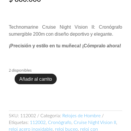
Technomarine Cruise Night Vision II: Cronógrafo
sumergible 200m con diseño deportivo y elegante.
¡Precisión y estilo en tu muñeca! ¡Cómpralo ahora!
2 disponibles
Añadir al carrito
Technomarine
Cruise
Night
Vision
II
112002
SKU:
112002
Categoría:
Relojes de Hombre
cantidad
Etiquetas:
112002
,
Cronógrafo
,
Cruise Night Vision II
,
reloj acero inoxidable
,
reloj buceo
,
reloj con