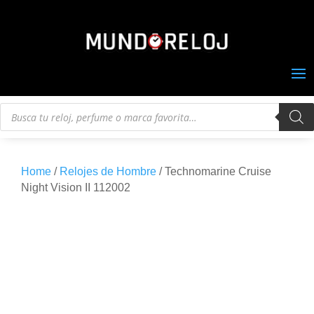
Búsqueda
de
productos
Home
/
Relojes de Hombre
/ Technomarine Cruise
Night Vision II 112002