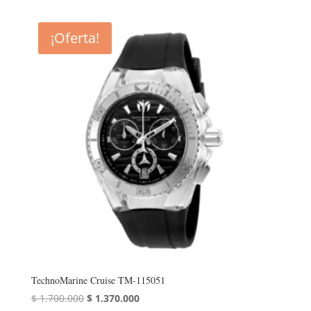
¡Oferta!
TechnoMarine Cruise TM-115051
El
El
$
1.700.000
$
1.370.000