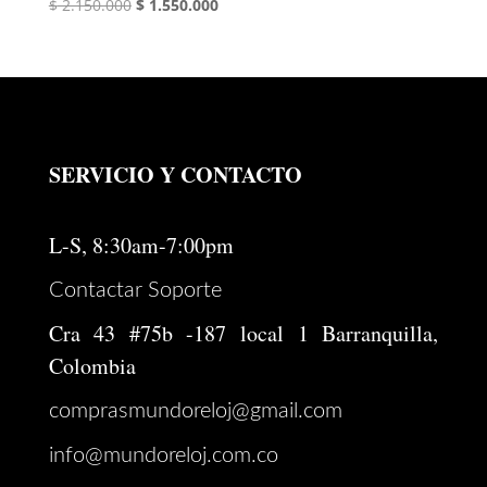
El
El
$
2.150.000
$
1.550.000
precio
precio
original
actual
era:
es:
$ 2.150.000.
$ 1.550.000.
SERVICIO Y CONTACTO
L-S, 8:30am-7:00pm
Contactar Soporte
Cra 43 #75b -187 local 1 Barranquilla,
Colombia
comprasmundoreloj@gmail.com
info@mundoreloj.com.co