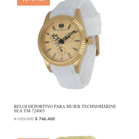
RELOJ DEPORTIVO PARA MUJER TECHNOMARINE
SEA TM-724003
El
El
$
933.000
$
746.400
precio
precio
original
actual