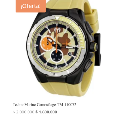
era:
es:
¡Oferta!
$ 933.000.
$ 746.400.
TechnoMarine Camouflage TM-110072
El
El
$
2.000.000
$
1.600.000
precio
precio
original
actual