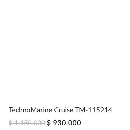
TechnoMarine Cruise TM-115214
$
1.150.000
El
El
$
930.000
precio
precio