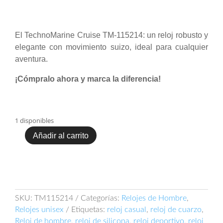
original
actual
era:
es:
$ 1.150.000.
$ 930.000.
El TechnoMarine Cruise TM-115214: un reloj robusto y
elegante con movimiento suizo, ideal para cualquier
aventura.
¡Cómpralo ahora y marca la diferencia!
1 disponibles
Añadir al carrito
TechnoMarine
Cruise
TM-
115214
cantidad
SKU:
TM115214
Categorías:
Relojes de Hombre
,
Relojes unisex
Etiquetas:
reloj casual
,
reloj de cuarzo
,
Reloj de hombre
,
reloj de silicona
,
reloj deportivo
,
reloj