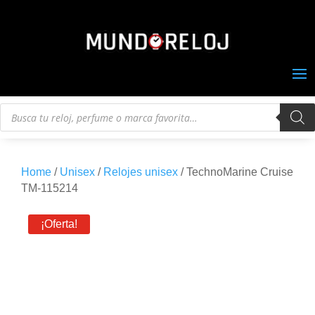
Búsqueda
de
productos
Home
/
Unisex
/
Relojes unisex
/ TechnoMarine Cruise
TM-115214
¡Oferta!