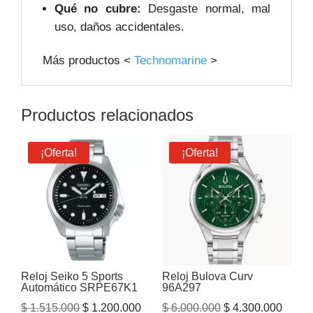
Qué no cubre:
Desgaste normal, mal
uso, daños accidentales.
Más productos <
Technomarine
>
Productos relacionados
¡Oferta!
¡Oferta!
Reloj Seiko 5 Sports
Reloj Bulova Curv
Automático SRPE67K1
96A297
El
El
El
El
$
1.515.000
$
1.200.000
$
6.000.000
$
4.300.000