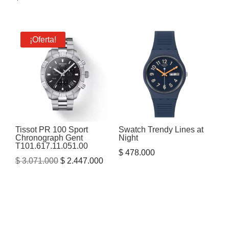
¡Oferta!
Tissot PR 100 Sport
Swatch Trendy Lines at
Chronograph Gent
Night
T101.617.11.051.00
$
478.000
El
El
$
3.071.000
$
2.447.000
precio
precio
original
actual
era:
es:
$ 3.071.000.
$ 2.447.000.