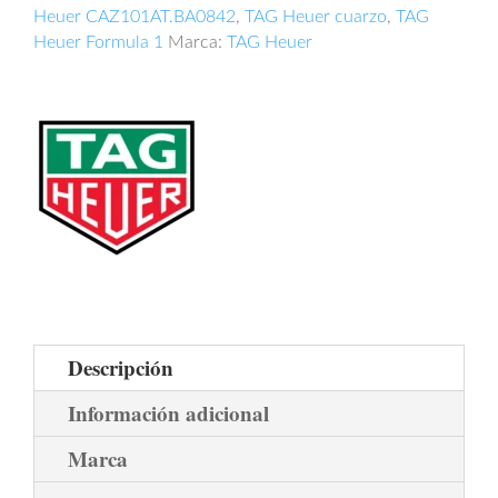
Heuer CAZ101AT.BA0842
,
TAG Heuer cuarzo
,
TAG
Heuer Formula 1
Marca:
TAG Heuer
Descripción
Información adicional
Marca