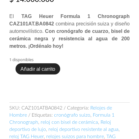
El
TAG Heuer Formula 1 Chronograph
CAZ101AT.BA0842
combina precisión suiza y diseño
automovilístico.
Con cronógrafo de cuarzo, bisel de
cerámica negra y resistencia al agua de 200
metros. ¡Ordénalo hoy!
1 disponibles
Añadir al carrito
TAG
Heuer
Formula
1
Chronograph
CAZ101AT.BA0842
SKU:
CAZ101ATBA0842
Categoría:
Relojes de
cantidad
Hombre
Etiquetas:
cronógrafo suizo
,
Formula 1
Chronograph
,
reloj con bisel de cerámica
,
Reloj
deportivo de lujo
,
reloj deportivo resistente al agua
,
reloj TAG Heuer
,
relojes suizos para hombre
,
TAG