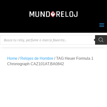
Búsqueda
de
productos
Home
/
Relojes de Hombre
/ TAG Heuer Formula 1
Chronograph CAZ101AT.BA0842