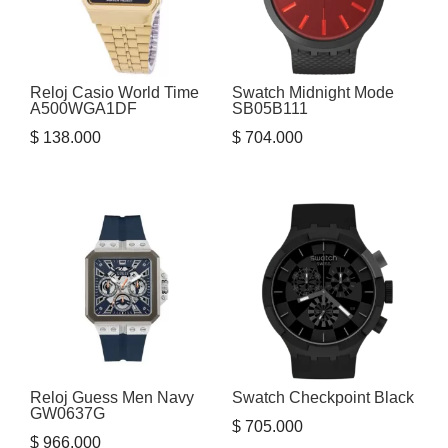
Reloj Casio World Time
Swatch Midnight Mode
A500WGA1DF
SB05B111
$
138.000
$
704.000
Reloj Guess Men Navy
Swatch Checkpoint Black
GW0637G
$
705.000
$
966.000