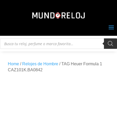
Búsqueda
de
productos
Home
/
Relojes de Hombre
/ TAG Heuer Formula 1
CAZ101K.BA0842