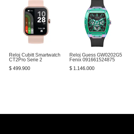
Reloj Cubitt Smartwatch
Reloj Guess GW0202G5
CT2Pro Serie 2
Fenix 091661524875
$
499.900
$
1.146.000