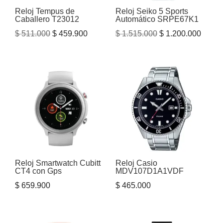
Reloj Tempus de
Reloj Seiko 5 Sports
Caballero T23012
Automático SRPE67K1
El
El
El
El
$
511.000
$
459.900
$
1.515.000
$
1.200.000
precio
precio
precio
precio
original
actual
original
actual
era:
es:
era:
es:
$ 511.000.
$ 459.900.
$ 1.515.000.
$ 1.20
Reloj Smartwatch Cubitt
Reloj Casio
CT4 con Gps
MDV107D1A1VDF
$
659.900
$
465.000