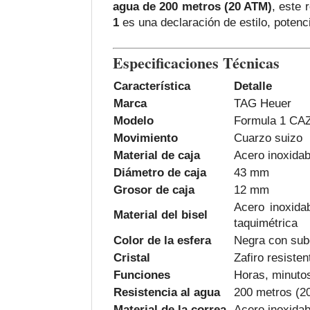
agua de 200 metros (20 ATM)
, este 
1
es una declaración de estilo, potenc
Especificaciones Técnicas
Característica
Detalle
Marca
TAG Heuer
Modelo
Formula 1 CA
Movimiento
Cuarzo suizo
Material de caja
Acero inoxidab
Diámetro de caja
43 mm
Grosor de caja
12 mm
Acero inoxida
Material del bisel
taquimétrica
Color de la esfera
Negra con sube
Cristal
Zafiro resiste
Funciones
Horas, minutos
Resistencia al agua
200 metros (2
Material de la correa
Acero inoxidab