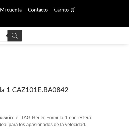
Mi cuenta
Contacto
Carrito 🛒
la 1 CAZ101E.BA0842
cisión
: el TAG Heuer Formula 1 con esfera
deal para los apasionados de la velocidad.