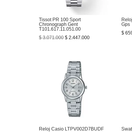
Tissot PR 100 Sport
Relo
Chronograph Gent
Gps
T101.617.11.051.00
$
659
El
El
$
3.071.000
$
2.447.000
precio
precio
original
actual
era:
es:
$ 3.071.000.
$ 2.447.000.
Reloj Casio LTPV002D7BUDF
Swat