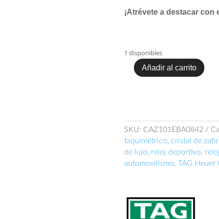
¡Atrévete a destacar con e
1 disponibles
Añadir al carrito
TAG
Heuer
Formula
1
CAZ101E.BA0842
cantidad
SKU:
CAZ101EBA0842
Ca
taquimétrico
,
cristal de zafi
de lujo
,
reloj deportivo
,
relo
automovilismo
,
TAG Heuer