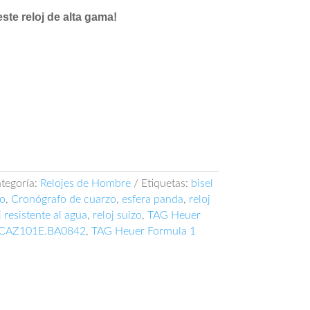
ste reloj de alta gama!
tegoría:
Relojes de Hombre
Etiquetas:
bisel
ro
,
Cronógrafo de cuarzo
,
esfera panda
,
reloj
j resistente al agua
,
reloj suizo
,
TAG Heuer
 CAZ101E.BA0842
,
TAG Heuer Formula 1