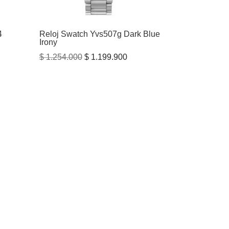
4
Reloj Swatch Yvs507g Dark Blue
Irony
El
El
$
1.254.000
$
1.199.900
precio
precio
original
actual
era:
es:
$ 1.254.000.
$ 1.199.900.