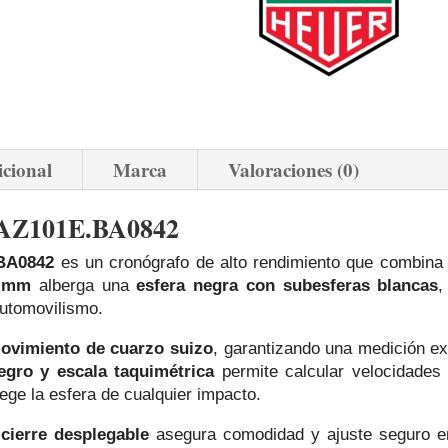
icional
Marca
Valoraciones (0)
CAZ101E.BA0842
BA0842
es un cronógrafo de alto rendimiento que combin
3 mm
alberga una
esfera negra con subesferas blancas
,
automovilismo.
ovimiento de cuarzo suizo
, garantizando una medición exa
egro y escala taquimétrica
permite calcular velocidades
ege la esfera de cualquier impacto.
cierre desplegable
asegura comodidad y ajuste seguro 