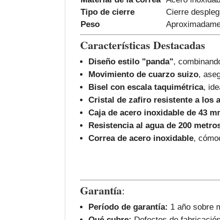
Tipo de cierre
Cierre despleg
Peso
Aproximadame
Características Destacadas
Diseño estilo "panda"
, combinando
Movimiento de cuarzo suizo
, aseg
Bisel con escala taquimétrica
, id
Cristal de zafiro resistente a los
Caja de acero inoxidable de 43 
Resistencia al agua de 200 metro
Correa de acero inoxidable
, cómod
Garantía
:
Período de garantía:
1 año sobre m
Qué cubre:
Defectos de fabricación