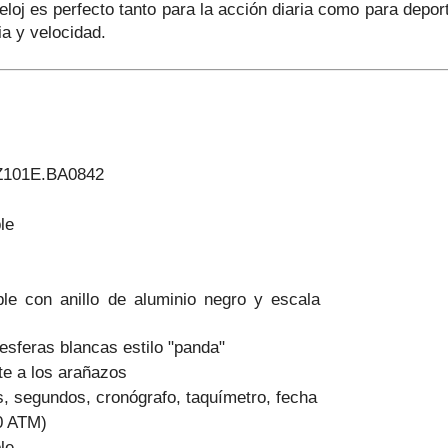
reloj es perfecto tanto para la acción diaria como para depo
ia y velocidad.
Z101E.BA0842
le
ble con anillo de aluminio negro y escala
sferas blancas estilo "panda"
nte a los arañazos
, segundos, cronógrafo, taquímetro, fecha
0 ATM)
le