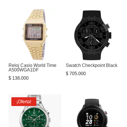
Reloj Casio World Time
Swatch Checkpoint Black
A500WGA1DF
$
705.000
$
138.000
¡Oferta!