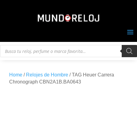
Búsqueda
de
productos
Home
/
Relojes de Hombre
/ TAG Heuer Carrera
Chronograph CBN2A1B.BA0643