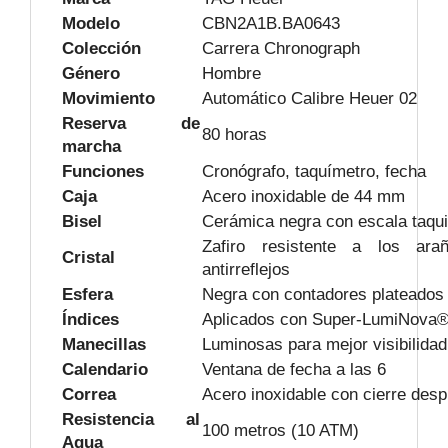
Modelo
CBN2A1B.BA0643
Colección
Carrera Chronograph
Género
Hombre
Movimiento
Automático Calibre Heuer 02
Reserva de
80 horas
marcha
Funciones
Cronógrafo, taquímetro, fecha
Caja
Acero inoxidable de 44 mm
Bisel
Cerámica negra con escala taqu
Zafiro resistente a los ara
Cristal
antirreflejos
Esfera
Negra con contadores plateados
Índices
Aplicados con Super-LumiNova
Manecillas
Luminosas para mejor visibilidad
Calendario
Ventana de fecha a las 6
Correa
Acero inoxidable con cierre desp
Resistencia al
100 metros (10 ATM)
Agua