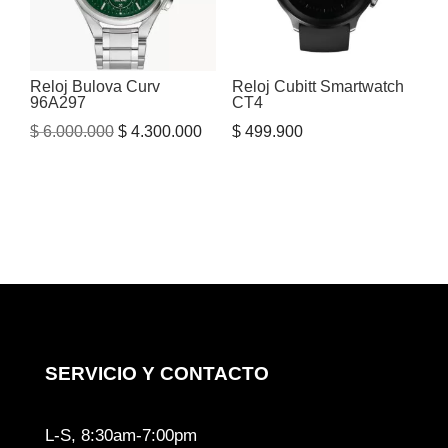
Reloj Bulova Curv
Reloj Cubitt Smartwatch
96A297
CT4
El
El
$
6.000.000
$
4.300.000
$
499.900
precio
precio
original
actual
era:
es:
$ 6.000.000.
$ 4.300.000.
SERVICIO Y CONTACTO
L-S, 8:30am-7:00pm