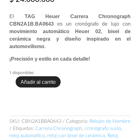
El
TAG Heuer Carrera Chronograph
CBN2A1B.BA0643
es un cronógrafo de lujo con
movimiento automático Heuer 02, bisel de
cerámica negra y diseño inspirado en el
automovilismo
.
¡Precisión y estilo en cada detalle!
1 disponibles
Añadir al carrito
TAG
Heuer
Carrera
Chronograph
CBN2A1B.BA0643
cantidad
SKU:
CBN2A1BBA0643
Categoría:
Relojes de Hombre
Etiquetas:
Carrera Chronograph
,
cronógrafo suizo
,
reloj automático
,
reloj con bisel de cerámica
,
Reloj