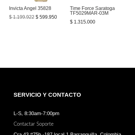
Invicta Angel 35828
Time Force Saratoga
TF5029MAR-03M
El
El
$
1.199.922
$
599.950
$
1.315.000
precio
precio
original
actual
era:
es:
$ 1.199.922.
$ 599.950.
SERVICIO Y CONTACTO
L-S, 8:30am-7:00pm
Contactar Soporte
Cra 43 #75b -187 local 1 Barranquilla, Colombia