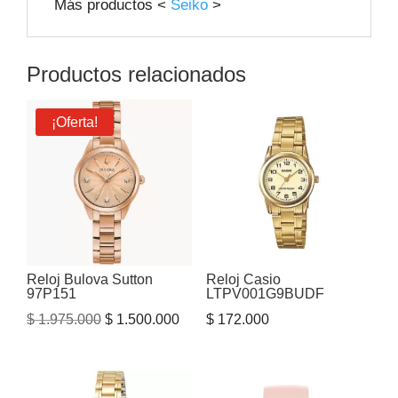
Más productos <
Seiko
>
Productos relacionados
¡Oferta!
Reloj Bulova Sutton
Reloj Casio
97P151
LTPV001G9BUDF
El
El
$
1.975.000
$
1.500.000
$
172.000
precio
precio
original
actual
era:
es: