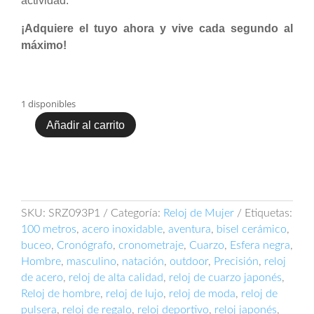
actividad.
¡Adquiere el tuyo ahora y vive cada segundo al
máximo!
1 disponibles
Añadir al carrito
Reloj
Seiko
SRZ093P1
cantidad
SKU:
SRZ093P1
Categoría:
Reloj de Mujer
Etiquetas:
100 metros
,
acero inoxidable
,
aventura
,
bisel cerámico
,
buceo
,
Cronógrafo
,
cronometraje
,
Cuarzo
,
Esfera negra
,
Hombre
,
masculino
,
natación
,
outdoor
,
Precisión
,
reloj
de acero
,
reloj de alta calidad
,
reloj de cuarzo japonés
,
Reloj de hombre
,
reloj de lujo
,
reloj de moda
,
reloj de
pulsera
,
reloj de regalo
,
reloj deportivo
,
reloj japonés
,