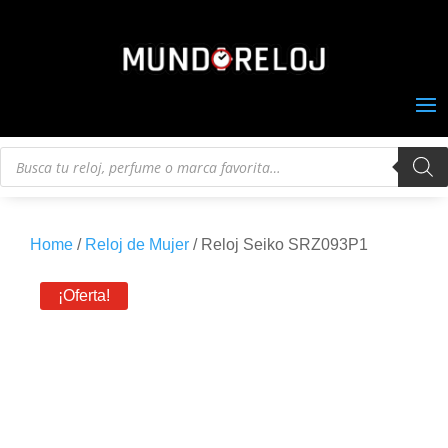
Búsqueda
de
productos
Home
/
Reloj de Mujer
/ Reloj Seiko SRZ093P1
¡Oferta!