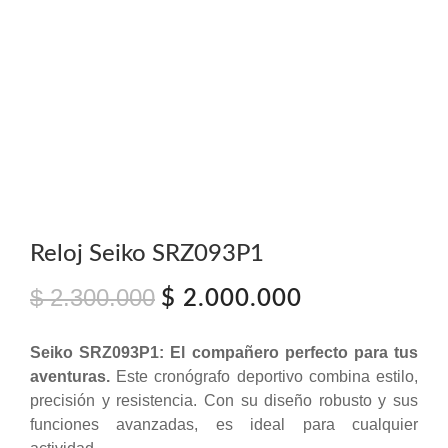
Reloj Seiko SRZ093P1
$
2.300.000
El
El
$
2.000.000
precio
precio
original
actual
Seiko SRZ093P1: El compañero perfecto para tus
era:
es:
aventuras.
Este cronógrafo deportivo combina estilo,
$ 2.300.000.
$ 2.000.000.
precisión y resistencia. Con su diseño robusto y sus
funciones avanzadas, es ideal para cualquier