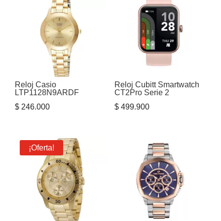
$ 1.975.000.
$ 1.500.000.
Reloj Casio
Reloj Cubitt Smartwatch
LTP1128N9ARDF
CT2Pro Serie 2
$
246.000
$
499.900
¡Oferta!