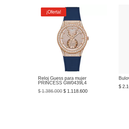
original
actual
era:
es:
¡Oferta!
$ 3.200.000.
$ 2.000.000.
Reloj Guess para mujer
Bulo
PRINCESS GW0439L4
$
2.1
El
El
$
1.386.000
$
1.118.600
precio
precio
original
actual
era:
es:
$ 1.386.000.
$ 1.118.600.