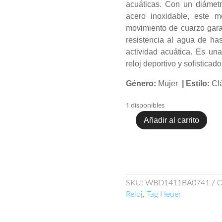
acuáticas. Con un diámet
acero inoxidable, este m
movimiento de cuarzo garan
resistencia al agua de ha
actividad acuática. Es un
reloj deportivo y sofisticado
Género:
Mujer
| Estilo:
Cl
1 disponibles
Añadir al carrito
Reloj
TAG
Heuer
Aquaracer
WBD1411.BA0741
cantidad
SKU:
WBD1411BA0741
C
Reloj
,
Tag Heuer