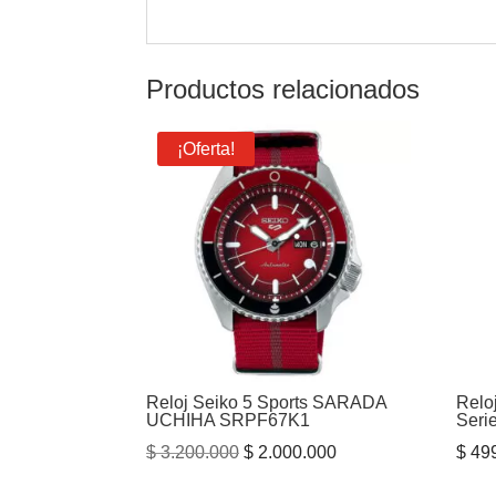
Productos relacionados
¡Oferta!
Reloj Seiko 5 Sports SARADA
Relo
UCHIHA SRPF67K1
Seri
El
El
$
3.200.000
$
2.000.000
$
499
precio
precio