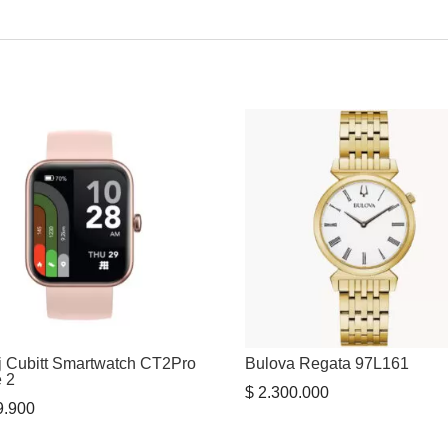
j Cubitt Smartwatch CT2Pro
Bulova Regata 97L161
e 2
$
2.300.000
.900