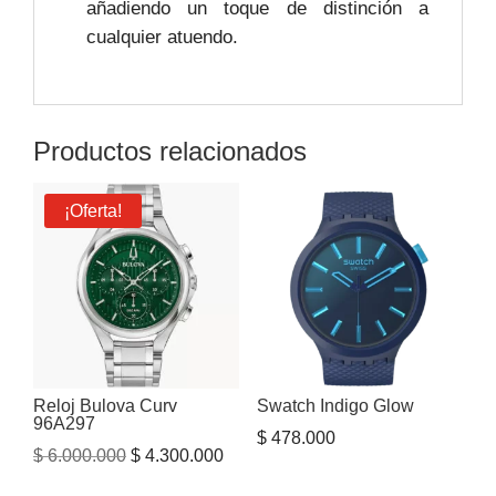
añadiendo un toque de distinción a
cualquier atuendo.
Productos relacionados
¡Oferta!
Reloj Bulova Curv
Swatch Indigo Glow
96A297
$
478.000
El
El
$
6.000.000
$
4.300.000
precio
precio