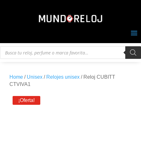
Búsqueda
de
productos
Home
/
Unisex
/
Relojes unisex
/ Reloj CUBITT
CTVIVA1
¡Oferta!