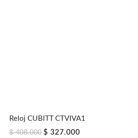
Reloj CUBITT CTVIVA1
$
408.000
El
El
$
327.000