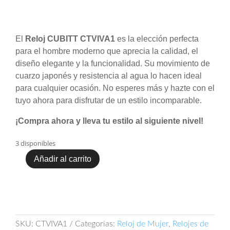
precio
precio
original
actual
era:
es:
$ 408.000.
$ 327.000.
El
Reloj CUBITT CTVIVA1
es la elección perfecta
para el hombre moderno que aprecia la calidad, el
diseño elegante y la funcionalidad. Su movimiento de
cuarzo japonés y resistencia al agua lo hacen ideal
para cualquier ocasión. No esperes más y hazte con el
tuyo ahora para disfrutar de un estilo incomparable.
¡Compra ahora y lleva tu estilo al siguiente nivel!
3 disponibles
Añadir al carrito
Reloj
CUBITT
CTVIVA1
cantidad
SKU:
CTVIVA1
Categorías:
Reloj de Mujer
,
Relojes de