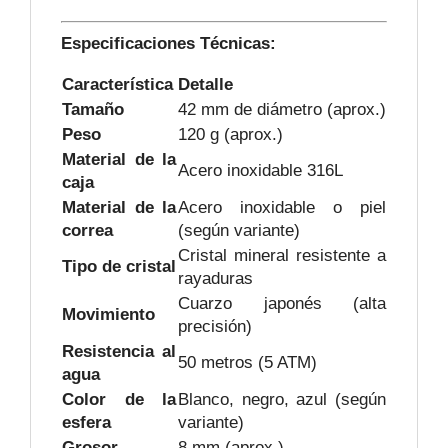
Especificaciones Técnicas:
Característica
Detalle
Tamaño
42 mm de diámetro (aprox.)
Peso
120 g (aprox.)
Material de la
Acero inoxidable 316L
caja
Material de la
Acero inoxidable o piel
correa
(según variante)
Cristal mineral resistente a
Tipo de cristal
rayaduras
Cuarzo japonés (alta
Movimiento
precisión)
Resistencia al
50 metros (5 ATM)
agua
Color de la
Blanco, negro, azul (según
esfera
variante)
Grosor
8 mm (aprox.)