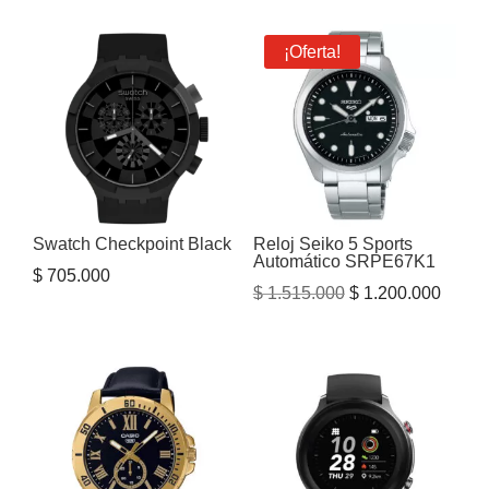
original
actual
era:
es:
¡Oferta!
$ 6.000.000.
$ 4.300.000.
Swatch Checkpoint Black
Reloj Seiko 5 Sports
Automático SRPE67K1
$
705.000
El
El
$
1.515.000
$
1.200.000
precio
precio
original
actual
era:
es:
$ 1.515.000.
$ 1.20