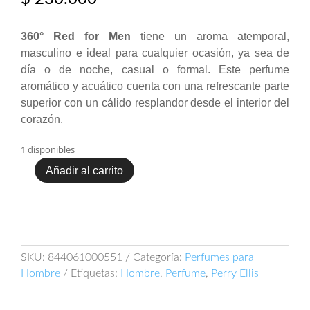
360° Red for Men
tiene un aroma atemporal,
masculino e ideal para cualquier ocasión, ya sea de
día o de noche, casual o formal. Este perfume
aromático y acuático cuenta con una refrescante parte
superior con un cálido resplandor desde el interior del
corazón.
1 disponibles
Añadir al carrito
Perry
Ellis
360°
Red
for
Men
SKU:
844061000551
Categoría:
Perfumes para
100ml
Hombre
Etiquetas:
Hombre
,
Perfume
,
Perry Ellis
EDT
cantidad