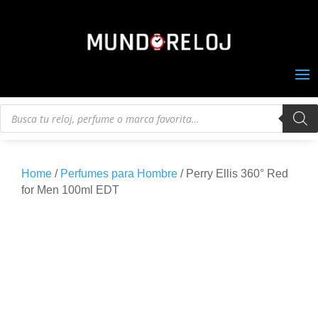
Búsqueda
de
productos
Home
/
Perfumes para Hombre
/ Perry Ellis 360° Red
for Men 100ml EDT