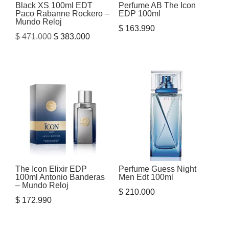
Black XS 100ml EDT
Perfume AB The Icon
Paco Rabanne Rockero –
EDP 100ml
Mundo Reloj
$
163.990
El
El
$
471.000
$
383.000
precio
precio
original
actual
era:
es:
$ 471.000.
$ 383.000.
The Icon Elixir EDP
Perfume Guess Night
100ml Antonio Banderas
Men Edt 100ml
– Mundo Reloj
$
210.000
$
172.990