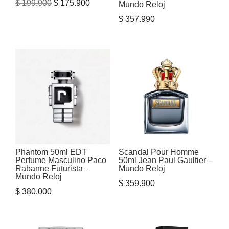
El
El
$
199.900
$
175.900
Mundo Reloj
precio
precio
$
357.990
original
actual
era:
es:
$ 199.900.
$ 175.900.
Phantom 50ml EDT
Scandal Pour Homme
Perfume Masculino Paco
50ml Jean Paul Gaultier –
Rabanne Futurista –
Mundo Reloj
Mundo Reloj
$
359.900
$
380.000