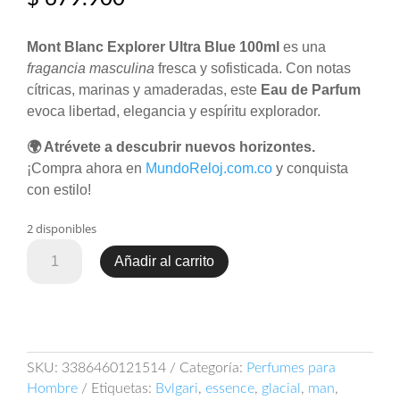
Mont Blanc Explorer Ultra Blue 100ml
es una
fragancia masculina
fresca y sofisticada. Con notas
cítricas, marinas y amaderadas, este
Eau de Parfum
evoca libertad, elegancia y espíritu explorador.
🌍 Atrévete a descubrir nuevos horizontes.
¡Compra ahora en
MundoReloj.com.co
y conquista
con estilo!
2 disponibles
Explorer
Añadir al carrito
Ultra
Blue
100ml
Mont
Blanc
SKU:
3386460121514
Categoría:
Perfumes para
Fresco
Hombre
Etiquetas:
Bvlgari
,
essence
,
glacial
,
man
,
–