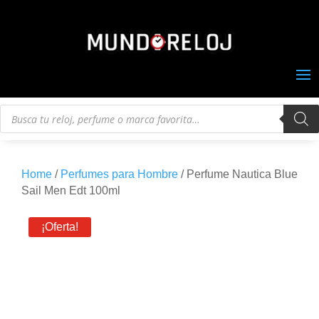
Búsqueda
de
productos
Home
/
Perfumes para Hombre
/ Perfume Nautica Blue
Sail Men Edt 100ml
¡Oferta!