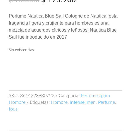
$
175.900
precio
precio
original
actual
Perfume Nautica Blue Sail Cologne de Nautica, esta
era:
es:
fragancia ligera y crujiente para hombres es una
$ 199.900.
$ 175.900.
mezcla de acuerdos cítricos y leñosos. Nautica Blue
Sail fue introducido en 2017
Sin existencias
SKU:
3614223930722
Categoría:
Perfumes para
Hombre
Etiquetas:
Hombre
,
intense
,
men
,
Perfume
,
tous