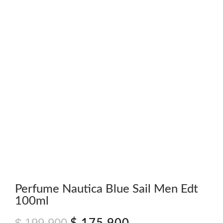
Perfume Nautica Blue Sail Men Edt
100ml
$
199.900
El
El