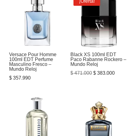
¡Oferta!
Versace Pour Homme
Black XS 100ml EDT
100ml EDT Perfume
Paco Rabanne Rockero –
Masculino Fresco –
Mundo Reloj
Mundo Reloj
El
El
$
471.000
$
383.000
$
357.990
precio
precio
original
actual
era:
es:
$ 471.000.
$ 383.000