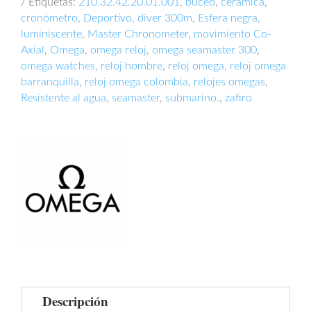
Etiquetas:
210.32.42.20.01.001
,
buceo
,
cerámica
,
cronómetro
,
Deportivo
,
diver 300m
,
Esfera negra
,
luminiscente
,
Master Chronometer
,
movimiento Co-
Axial
,
Omega
,
omega reloj
,
omega seamaster 300
,
omega watches
,
reloj hombre
,
reloj omega
,
reloj omega
barranquilla
,
reloj omega colombia
,
relojes omegas
,
Resistente al agua
,
seamaster
,
submarino.
,
zafiro
Descripción