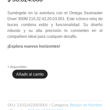
Sumérgete en la aventura con el Omega Seamaster
Diver 300M 210.32.42.20.03.001. Este icónico reloj de
buceo combina estilo y funcionalidad. Su diseño
robusto y su alta precisión lo convierten en el
compañero ideal para cualquier desafío.
¡Explora nuevos horizontes!
1 disponibles
Añadir al carrito
Omega
Seamaster
Diver
300M
210.32.42.20.03.001
cantidad
SKU:
21032422003001
Categoría:
Relojes de Hombre