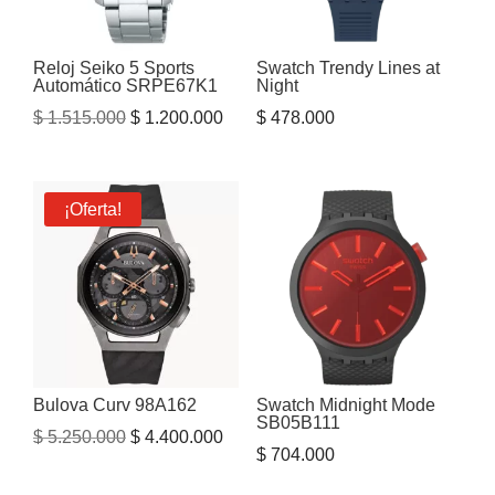
Reloj Seiko 5 Sports
Swatch Trendy Lines at
Automático SRPE67K1
Night
El
El
$
1.515.000
$
1.200.000
$
478.000
precio
precio
original
actual
era:
es:
¡Oferta!
$ 1.515.000.
$ 1.200.000.
Bulova Curv 98A162
Swatch Midnight Mode
SB05B111
El
El
$
5.250.000
$
4.400.000
$
704.000
precio
precio
original
actual