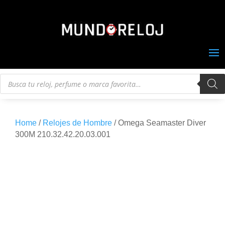
Búsqueda
de
productos
Home
/
Relojes de Hombre
/ Omega Seamaster Diver
300M 210.32.42.20.03.001