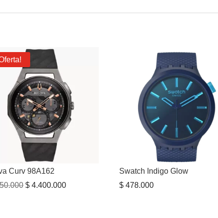
Oferta!
va Curv 98A162
Swatch Indigo Glow
El
El
50.000
$
4.400.000
$
478.000
precio
precio
original
actual