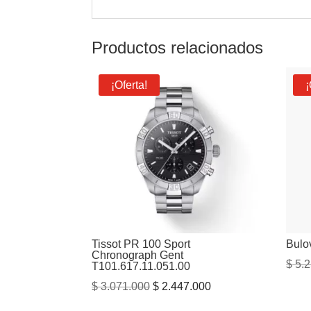
Productos relacionados
¡Oferta!
¡
Tissot PR 100 Sport
Bulo
Chronograph Gent
$
5.2
T101.617.11.051.00
El
El
$
3.071.000
$
2.447.000
precio
precio