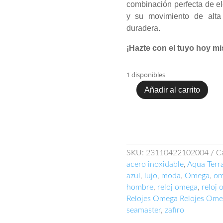
combinación perfecta de e
y su movimiento de alta 
duradera.
¡Hazte con el tuyo hoy m
1 disponibles
Añadir al carrito
Omega
Seamaster
Aqua
Terra
231.10.42.21.02.004
cantidad
SKU:
23110422102004
C
acero inoxidable
,
Aqua Terr
azul
,
lujo
,
moda
,
Omega
,
om
hombre
,
reloj omega
,
reloj 
Relojes Omega Relojes Om
seamaster
,
zafiro