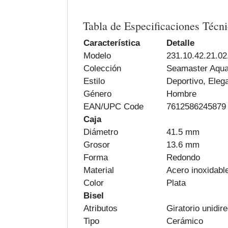
Tabla de Especificaciones Técni
Característica
Detalle
Modelo
231.10.42.21.02
Colección
Seamaster Aqua
Estilo
Deportivo, Eleg
Género
Hombre
EAN/UPC Code
7612586245879
Caja
Diámetro
41.5 mm
Grosor
13.6 mm
Forma
Redondo
Material
Acero inoxidabl
Color
Plata
Bisel
Atributos
Giratorio unidir
Tipo
Cerámico