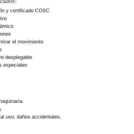
acados:
ión y certificado COSC
tivo
rámico
yones
mirar el movimiento
s
re desplegable
s especiales
aquinaria.
.
l uso, daños accidentales.