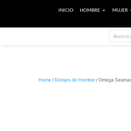
INICIO
HOMBRE
MUJER
Búsqueda
de
productos
Home
/
Relojes de Hombre
/ Omega Seamast