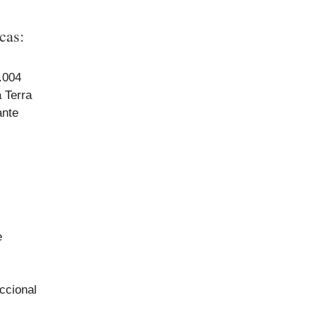
cas:
.004
 Terra
ante
e
eccional