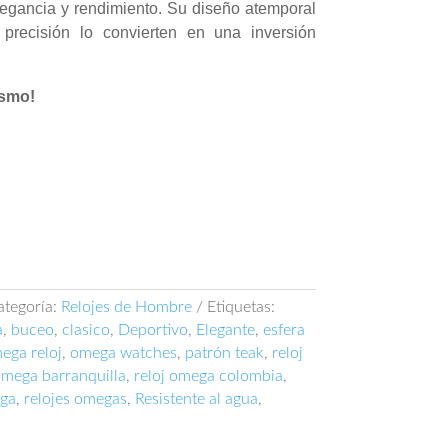
legancia y rendimiento. Su diseño atemporal
precisión lo convierten en una inversión
ismo!
ategoría:
Relojes de Hombre
Etiquetas:
a
,
buceo
,
clasico
,
Deportivo
,
Elegante
,
esfera
ega reloj
,
omega watches
,
patrón teak
,
reloj
omega barranquilla
,
reloj omega colombia
,
ega
,
relojes omegas
,
Resistente al agua
,