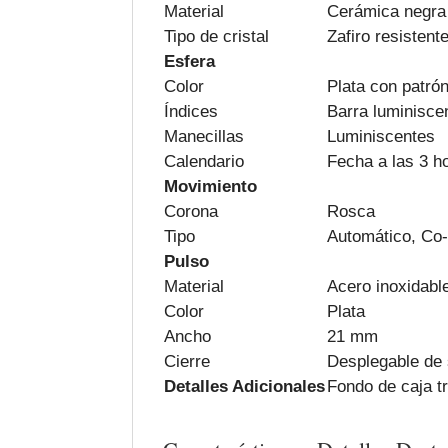
Material
Cerámica negra
Tipo de cristal
Zafiro resistent
Esfera
Color
Plata con patrón
Índices
Barra luminisce
Manecillas
Luminiscentes
Calendario
Fecha a las 3 h
Movimiento
Corona
Rosca
Tipo
Automático, Co-
Pulso
Material
Acero inoxidabl
Color
Plata
Ancho
21 mm
Cierre
Desplegable de 
Detalles Adicionales
Fondo de caja t