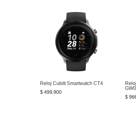
original
actual
era:
es:
$ 3.071.000.
$ 2.447.000.
Reloj Cubitt Smartwatch CT4
Relo
GW0
$
499.900
$
966