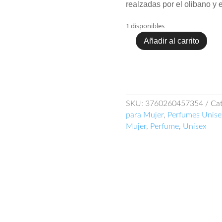
realzadas por el olibano y 
1 disponibles
Añadir al carrito
Perfume
Montale
Arabians
Tonka
EDP
cantidad
SKU:
3760260457354
Cat
para Mujer
,
Perfumes Unise
Mujer
,
Perfume
,
Unisex