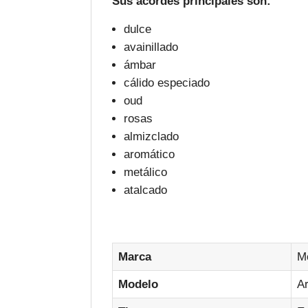
Sus acordes principales son:
dulce
avainillado
ámbar
cálido especiado
oud
rosas
almizclado
aromático
metálico
atalcado
Marca
M
Modelo
A