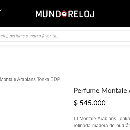
 Montale Arabians Tonka EDP
Perfume Montale 
$
545.000
El Montale Arabians Tonka
refinada madera de oud á