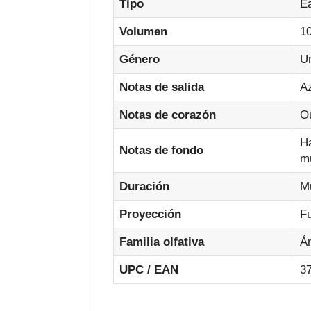
Tipo
E
Volumen
1
Género
U
Notas de salida
A
Notas de corazón
O
H
Notas de fondo
mu
Duración
Mu
Proyección
Fu
Familia olfativa
Á
UPC / EAN
3