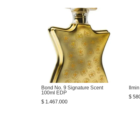
Bond No. 9 Signature Scent
Ilmin
100ml EDP
$
580
$
1.467.000