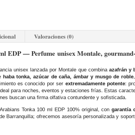
icional
Valoraciones (0)
ml EDP — Perfume unisex Montale, gourmand‑á
ancia unisex lanzada por Montale que combina
azafrán y
de
haba tonka, azúcar de caña, ámbar y musgo de roble
imiento es conocido por ser
extremadamente potente
: pr
ideal para noches, eventos y estaciones frías. Estas caracter
s buscan una firma olfativa contundente y sofisticada.
rabians Tonka 100 ml EDP 100% original, con
garantía 
e Barranquilla; ofrecemos asesoría personalizada y sopor