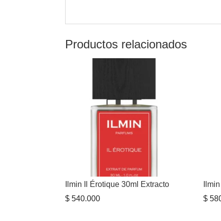
Productos relacionados
Ilmin Il Érotique 30ml Extracto
Ilmin
$
540.000
$
580