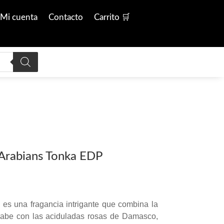
Mi cuenta
Contacto
Carrito 🛒
Arabians Tonka EDP
 es una fragancia intrigante que combina la
rabe con las aciduladas rosas de Damasco,