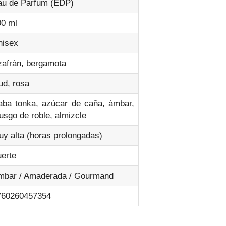
au de Parfum (EDP)
00 ml
nisex
zafrán, bergamota
ud, rosa
aba tonka, azúcar de caña, ámbar,
sgo de roble, almizcle
y alta (horas prolongadas)
erte
mbar / Amaderada / Gourmand
760260457354