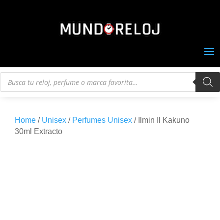
Búsqueda
de
productos
Home
/
Unisex
/
Perfumes Unisex
/ Ilmin Il Kakuno
30ml Extracto