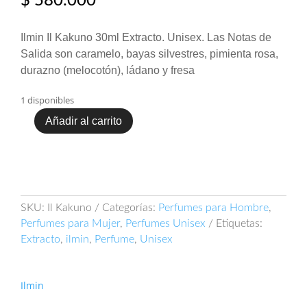
$
580.000
Ilmin Il Kakuno 30ml Extracto. Unisex. Las Notas de
Salida son caramelo, bayas silvestres, pimienta rosa,
durazno (melocotón), ládano y fresa
1 disponibles
Añadir al carrito
Ilmin
Il
Kakuno
30ml
Extracto
cantidad
SKU:
Il Kakuno
Categorías:
Perfumes para Hombre
,
Perfumes para Mujer
,
Perfumes Unisex
Etiquetas:
Extracto
,
ilmin
,
Perfume
,
Unisex
Ilmin