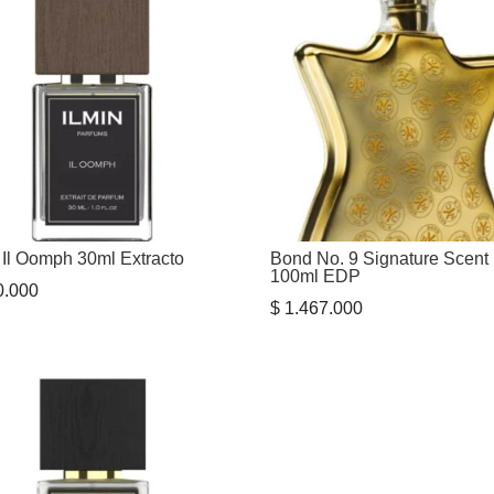
n Il Oomph 30ml Extracto
Bond No. 9 Signature Scent
100ml EDP
.000
$
1.467.000