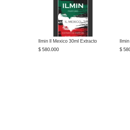
Ilmin Il Mexico 30ml Extracto
Ilmin
$
580.000
$
580