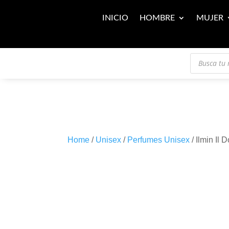
INICIO
HOMBRE
MUJER
Búsqueda
de
productos
Home
/
Unisex
/
Perfumes Unisex
/ Ilmin Il 