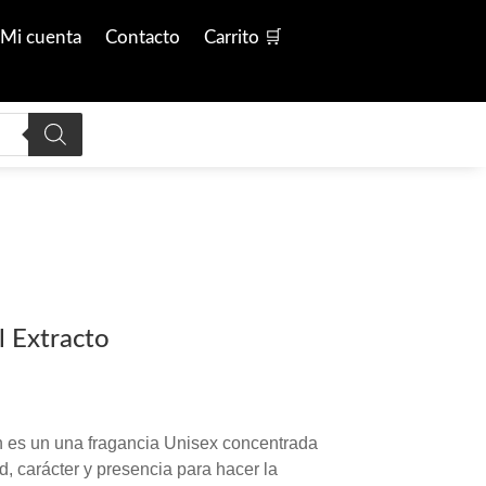
Mi cuenta
Contacto
Carrito 🛒
l Extracto
n es un una fragancia Unisex concentrada
, carácter y presencia para hacer la