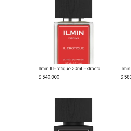
Ilmin Il Érotique 30ml Extracto
Ilmi
$
540.000
$
580