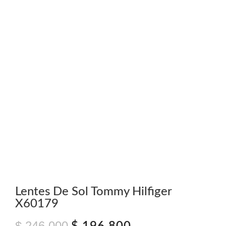
Lentes De Sol Tommy Hilfiger
X60179
$
246.000
El
El