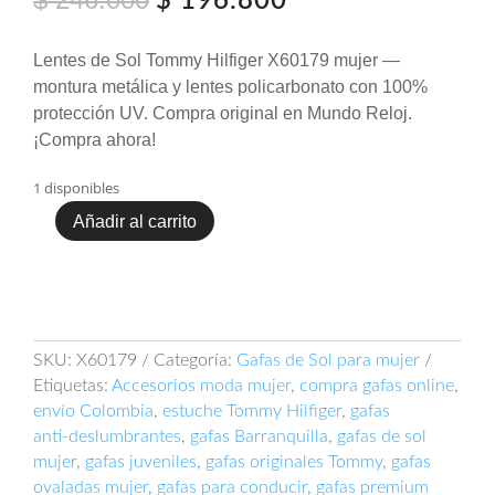
$
196.800
precio
precio
original
actual
Lentes de Sol Tommy Hilfiger X60179 mujer —
era:
es:
montura metálica y lentes policarbonato con 100%
$ 246.000.
$ 196.800.
protección UV. Compra original en Mundo Reloj.
¡Compra ahora!
1 disponibles
Añadir al carrito
Lentes
De
Sol
Tommy
Hilfiger
X60179
SKU:
X60179
Categoría:
Gafas de Sol para mujer
cantidad
Etiquetas:
Accesorios moda mujer
,
compra gafas online
,
envío Colombia
,
estuche Tommy Hilfiger
,
gafas
anti‑deslumbrantes
,
gafas Barranquilla
,
gafas de sol
mujer
,
gafas juveniles
,
gafas originales Tommy
,
gafas
ovaladas mujer
,
gafas para conducir
,
gafas premium