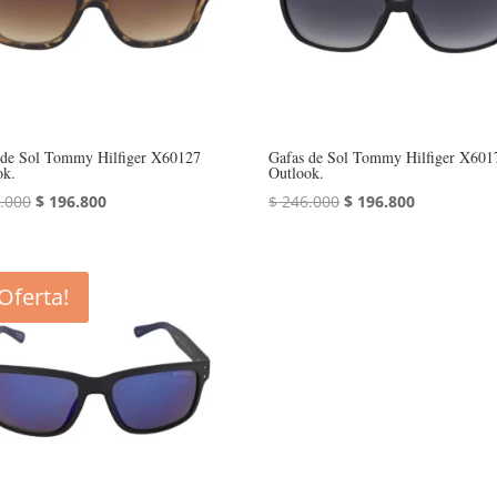
 de Sol Tommy Hilfiger X60127
Gafas de Sol Tommy Hilfiger X601
ok.
Outlook.
El
El
El
El
.000
$
196.800
$
246.000
$
196.800
precio
precio
precio
precio
original
actual
original
actual
era:
es:
era:
es:
¡Oferta!
$ 246.000.
$ 196.800.
$ 246.000.
$ 196.800.