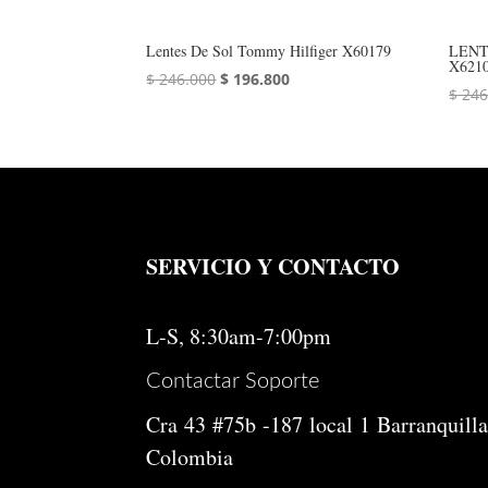
Lentes De Sol Tommy Hilfiger X60179
LENT
X621
El
El
$
246.000
$
196.800
$
246
precio
precio
original
actual
era:
es:
$ 246.000.
$ 196.800.
SERVICIO Y CONTACTO
L-S, 8:30am-7:00pm
Contactar Soporte
Cra 43 #75b -187 local 1 Barranquilla
Colombia