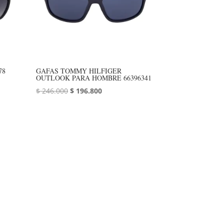
78
GAFAS TOMMY HILFIGER
OUTLOOK PARA HOMBRE 66396341
El
El
$
246.000
$
196.800
precio
precio
original
actual
era:
es:
$ 246.000.
$ 196.800.