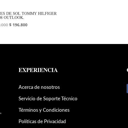
ES DE SOL TOMMY HILFIGER
08 OUTLOOK.
El
El
.000
$
196.800
precio
precio
original
actual
era:
es:
$ 246.000.
$ 196.800.
EXPERIENCIA
Acerca de nosotros
Servicio de Soporte Técnico
,
Términos y Condiciones
Políticas de Privacidad