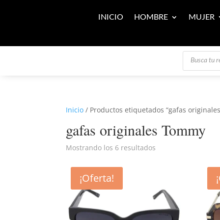
INICIO
HOMBRE
MUJER
Búsqueda
de
productos
Inicio
/ Productos etiquetados “gafas original
gafas originales Tommy
Mostrando los 6 resultados
¡Oferta!