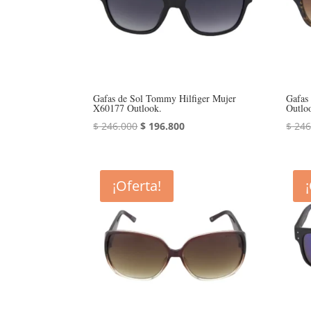
Gafas de Sol Tommy Hilfiger Mujer
Gafas
X60177 Outlook.
Outlo
El
El
$
246.000
$
196.800
$
246
precio
precio
original
actual
era:
es:
¡Oferta!
$ 246.000.
$ 196.800.