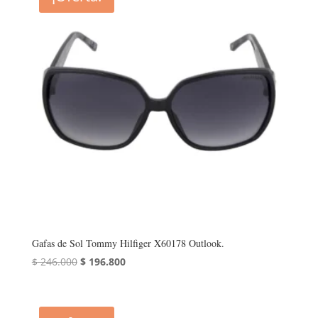
Gafas de Sol Tommy Hilfiger X60178 Outlook.
El
El
$
246.000
$
196.800
precio
precio
original
actual
era:
es: