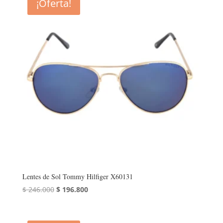
¡Oferta!
$ 246.000.
$ 196.800.
Lentes de Sol Tommy Hilfiger X60131
El
El
$
246.000
$
196.800
precio
precio
original
actual