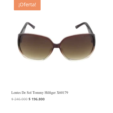
era:
es:
¡Oferta!
$ 246.000.
$ 196.800.
Lentes De Sol Tommy Hilfiger X60179
El
El
$
246.000
$
196.800
precio
precio
original
actual