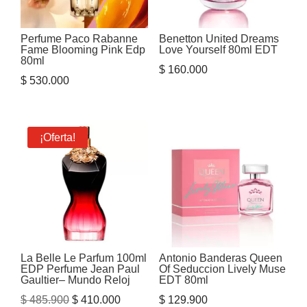
Perfume Paco Rabanne
Benetton United Dreams
Fame Blooming Pink Edp
Love Yourself 80ml EDT
80ml
$
160.000
$
530.000
¡Oferta!
La Belle Le Parfum 100ml
Antonio Banderas Queen
EDP Perfume Jean Paul
Of Seduccion Lively Muse
Gaultier– Mundo Reloj
EDT 80ml
El
El
$
485.900
$
410.000
$
129.900