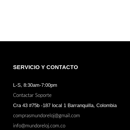
precio
precio
original
actual
era:
es:
$ 485.900.
$ 410.000.
SERVICIO Y CONTACTO
L-S, 8:30am-7:00pm
Contactar Soporte
Cra 43 #75b -187 local 1 Barranquilla, Colombia
comprasmundoreloj@gmail.com
info@mundoreloj.com.co