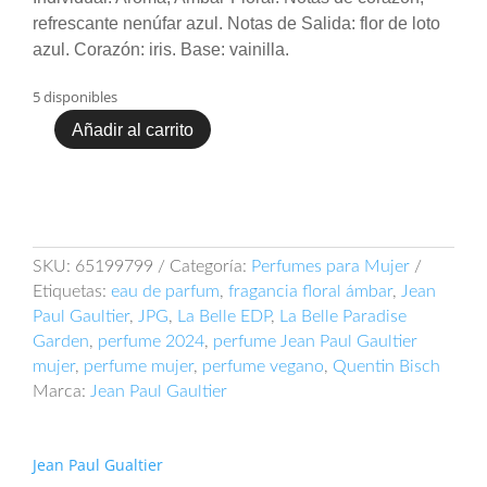
refrescante nenúfar azul. Notas de Salida: flor de loto
azul. Corazón: iris. Base: vainilla.
5 disponibles
Añadir al carrito
Jean
Paul
Gaultier
La
Belle
Paradise
SKU:
65199799
Categoría:
Perfumes para Mujer
Garden
Etiquetas:
eau de parfum
,
fragancia floral ámbar
,
Jean
100ml
Paul Gaultier
,
JPG
,
La Belle EDP
,
La Belle Paradise
EDP
Garden
,
perfume 2024
,
perfume Jean Paul Gaultier
cantidad
mujer
,
perfume mujer
,
perfume vegano
,
Quentin Bisch
Marca:
Jean Paul Gaultier
Jean Paul Gualtier