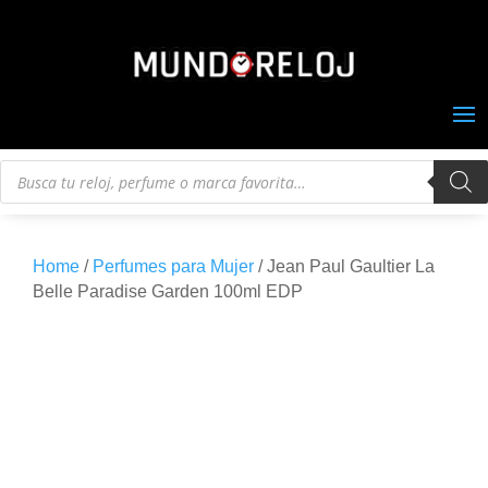
Búsqueda
de
productos
Home
/
Perfumes para Mujer
/ Jean Paul Gaultier La
Belle Paradise Garden 100ml EDP