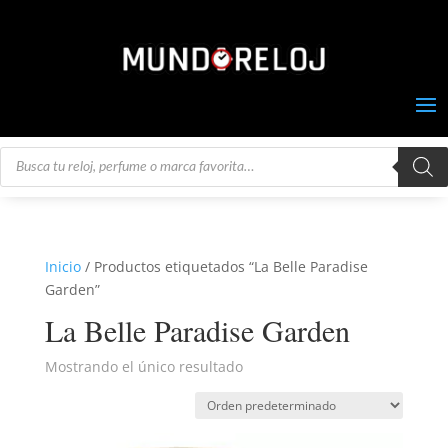
Búsqueda
de
productos
Inicio
/ Productos etiquetados “La Belle Paradise
Garden”
La Belle Paradise Garden
Mostrando el único resultado