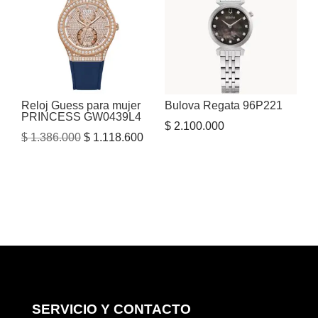
Reloj Guess para mujer
Bulova Regata 96P221
PRINCESS GW0439L4
$
2.100.000
El
El
$
1.386.000
$
1.118.600
precio
precio
original
actual
era:
es:
$ 1.386.000.
$ 1.118.600.
SERVICIO Y CONTACTO