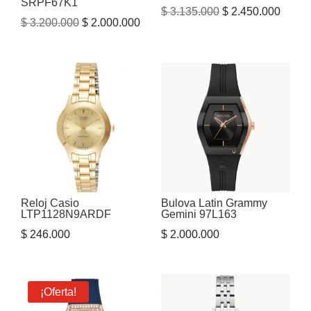
SRPF67K1
El
El
$
3.135.000
$
2.450.000
El
El
$
3.200.000
$
2.000.000
precio
precio
precio
precio
original
actual
original
actual
era:
es:
era:
es:
$ 3.135.000.
$ 2.45
$ 3.200.000.
$ 2.000.000.
Reloj Casio
Bulova Latin Grammy
LTP1128N9ARDF
Gemini 97L163
$
246.000
$
2.000.000
¡Oferta!