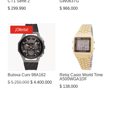
CT1 Serie 2
GW0637G
$
299.990
$
966.000
¡Oferta!
Bulova Curv 98A162
Reloj Casio World Time
A500WGA1DF
El
El
$
5.250.000
$
4.400.000
$
138.000
precio
precio
original
actual
era:
es:
$ 5.250.000.
$ 4.400.000.