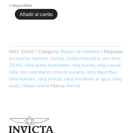
1 disponibles
Añadir al carrito
Invicta
Pro
Diver
33342
cantidad
SKU:
33342
Categoría:
Relojes de Hombre
Etiquetas:
accesorios hombre
,
Invicta
,
moda masculina
,
pro diver
33342
,
reloj acero inoxidable
,
reloj buceo
,
reloj casual
,
reloj con calendario
,
reloj de pulsera
,
reloj deportivo
,
reloj hombre
,
reloj invicta
,
reloj resistente al agua
,
reloj
suizo
,
relojes online
Marca:
Invicta