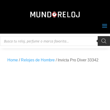
Búsqueda
de
productos
Home
/
Relojes de Hombre
/ Invicta Pro Diver 33342