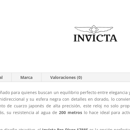
al
Marca
Valoraciones (0)
eñado para quienes buscan un equilibrio perfecto entre elegancia 
unidireccional y su esfera negra con detalles en dorado, lo convie
o de cuarzo japonés de alta precisión, este reloj no solo prop
s, su resistencia al agua de
200 metros
lo hace ideal para act
un diseño atractivo, el
Invicta Pro Diver 17885
es la opción perfecta