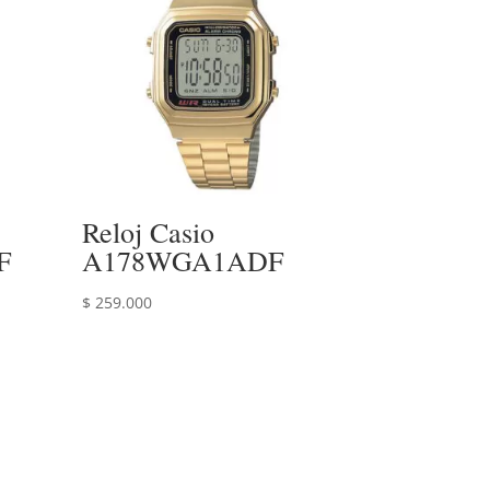
Reloj Casio
F
A178WGA1ADF
$
259.000