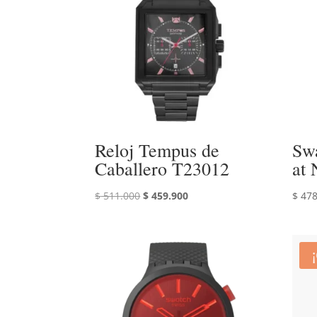
Reloj Tempus de
Sw
Caballero T23012
at 
El
El
$
511.000
$
459.900
$
478
precio
precio
original
actual
era:
es:
$ 511.000.
$ 459.900.