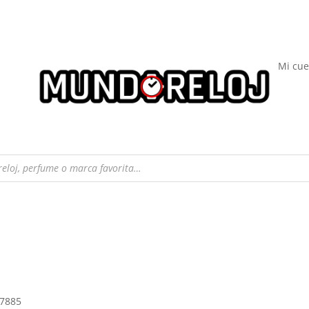
Mi cue
17885