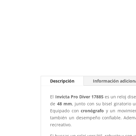
Descripción
Información adicion
El
Invicta Pro Diver 17885
es un reloj dis
de
48 mm
, junto con su bisel giratorio 
Equipado con
cronógrafo
y un movimient
también un desempeño confiable. Ademá
recreativo.
Si buscas un reloj versátil, robusto y con 