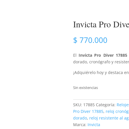
Invicta Pro Div
$
770.000
El
Invicta Pro Diver 17885
dorado, cronógrafo y resiste
¡Adquiérelo hoy y destaca en
Sin existencias
SKU:
17885
Categoría:
Reloj
Pro Diver 17885
,
reloj cronóg
dorado
,
reloj resistente al a
Marca:
Invicta