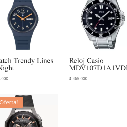
atch Trendy Lines
Reloj Casio
Night
MDV107D1A1VD
.000
$
465.000
¡Oferta!