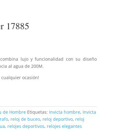
er 17885
combina lujo y funcionalidad con su diseño
ncia al agua de 200M.
 cualquier ocasión!
es de Hombre
Etiquetas:
Invicta hombre
,
Invicta
rafo
,
reloj de buceo
,
reloj deportivo
,
reloj
gua
,
relojes deportivos
,
relojes elegantes