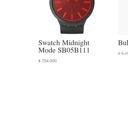
Swatch Midnight
Bu
Mode SB05B111
$
5.2
$
704.000