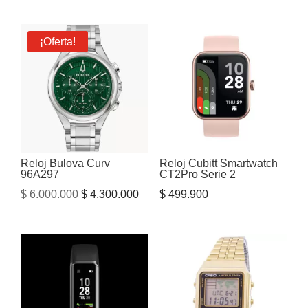
precio
precio
original
actual
era:
es:
¡Oferta!
$ 1.515.000.
$ 1.200.000.
Reloj Bulova Curv
Reloj Cubitt Smartwatch
96A297
CT2Pro Serie 2
El
El
$
6.000.000
$
4.300.000
$
499.900
precio
precio
original
actual
era:
es:
$ 6.000.000.
$ 4.300.000.