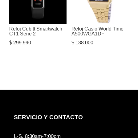
Reloj Cubitt Smartwatch
Reloj Casio World Time
CT1 Serie 2
A500WGA1DF
$
299.990
$
138.000
SERVICIO Y CONTACTO
L-S, 8:30am-7:00pm