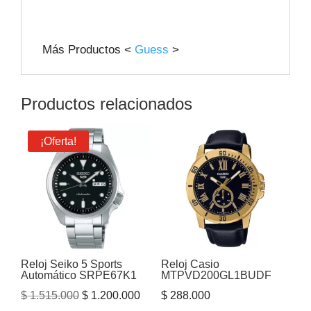
Más Productos <
Guess
>
Productos relacionados
¡Oferta!
Reloj Seiko 5 Sports
Reloj Casio
Automático SRPE67K1
MTPVD200GL1BUDF
El
El
$
1.515.000
$
1.200.000
$
288.000