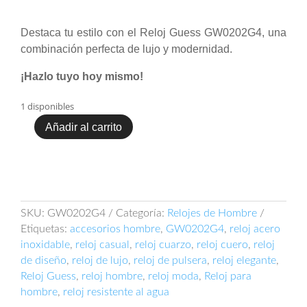
era:
es:
$ 1.000.000.
$ 900.000.
Destaca tu estilo con el Reloj Guess GW0202G4, una
combinación perfecta de lujo y modernidad.
¡Hazlo tuyo hoy mismo!
1 disponibles
Añadir al carrito
Reloj
Guess
GW0202G4
cantidad
SKU:
GW0202G4
Categoría:
Relojes de Hombre
Etiquetas:
accesorios hombre
,
GW0202G4
,
reloj acero
inoxidable
,
reloj casual
,
reloj cuarzo
,
reloj cuero
,
reloj
de diseño
,
reloj de lujo
,
reloj de pulsera
,
reloj elegante
,
Reloj Guess
,
reloj hombre
,
reloj moda
,
Reloj para
hombre
,
reloj resistente al agua