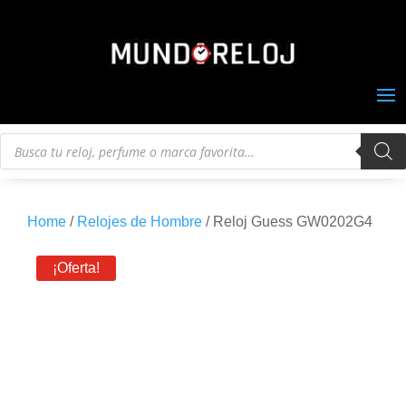
Búsqueda
de
productos
Home
/
Relojes de Hombre
/ Reloj Guess GW0202G4
¡Oferta!