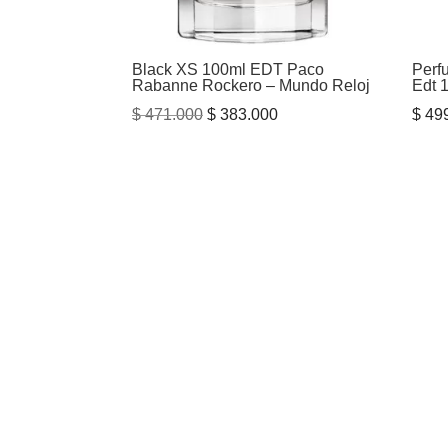
Black XS 100ml EDT Paco
Perf
Rabanne Rockero – Mundo Reloj
Edt 
El
El
$
471.000
$
383.000
$
499
precio
precio
original
actual
era:
es:
$ 471.000.
$ 383.000.