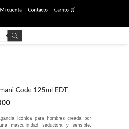
Mi cuenta
Contacto
Carrito 🛒
rmani Code 125ml EDT
El
000
precio
actual
gancia icónica para hombres creada por
es:
una masculinidad seductora y sensible,
00.
$ 630.000.