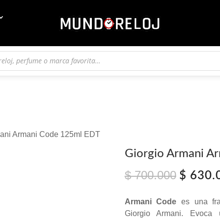
mani Armani Code 125ml EDT
Giorgio Armani A
$
700.000
El
$
630.
precio
original
Armani Code
es una fra
era:
Giorgio Armani. Evoca 
$ 700.0