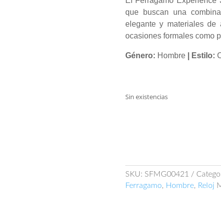
El Ferragamo Experience
que buscan una combinac
elegante y materiales de 
ocasiones formales como pa
Género:
Hombre
| Estilo:
C
Sin existencias
SKU:
SFMG00421
Catego
Ferragamo
,
Hombre
,
Reloj
M