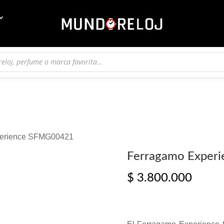
perience SFMG00421
Ferragamo Exper
$
3.800.000