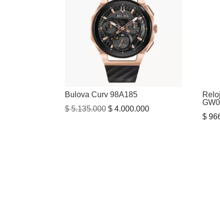
Bulova Curv 98A185
Relo
GW0
El
El
$
5.135.000
$
4.000.000
$
966
precio
precio
original
actual
era:
es:
$ 5.135.000.
$ 4.000.000.