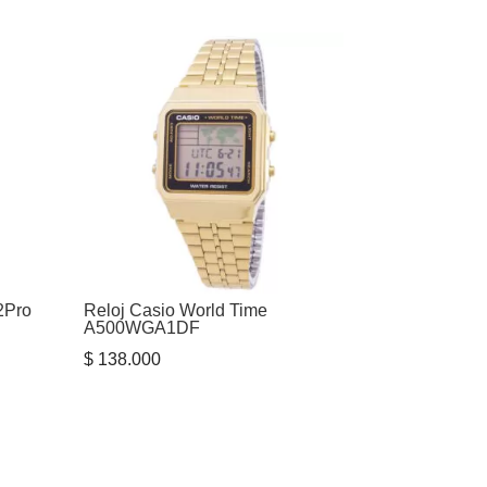
2Pro
Reloj Casio World Time
A500WGA1DF
$
138.000