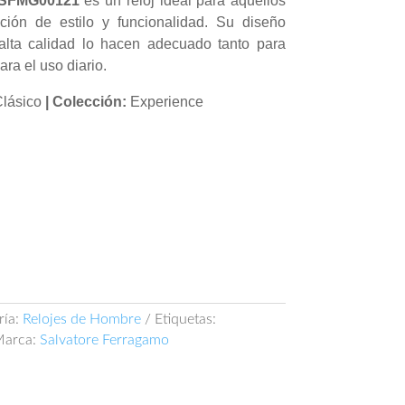
SFMG00121
es un reloj ideal para aquellos
ión de estilo y funcionalidad. Su diseño
alta calidad lo hacen adecuado tanto para
ra el uso diario.
lásico
| Colección:
Experience
ría:
Relojes de Hombre
Etiquetas:
arca:
Salvatore Ferragamo