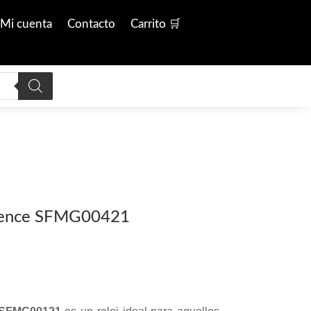
Mi cuenta
Contacto
Carrito 🛒
ience SFMG00421