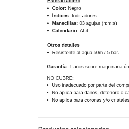
Esfera/Tablero
Color:
Negro
Índices:
Indicadores
Manecillas:
03 agujas (h:m:s)
Calendario:
Al 4.
Otros detalles
Resistente al agua 50m / 5 bar.
Garantía
: 1 años sobre maquinaria ú
NO CUBRE:
Uso inadecuado por parte del compr
No aplica para daños, deterioro o c
No aplica para coronas y/o cristales