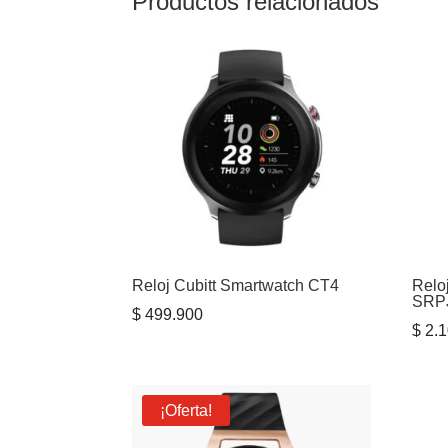
Productos relacionados
Reloj Cubitt Smartwatch CT4
Relo
SRP
$
499.900
$
2.1
¡Oferta!