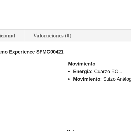
icional
Valoraciones (0)
agamo Experience SFMG00421
Movimiento
Energía:
Cuarzo EOL.
Movimiento
: Suizo Análo