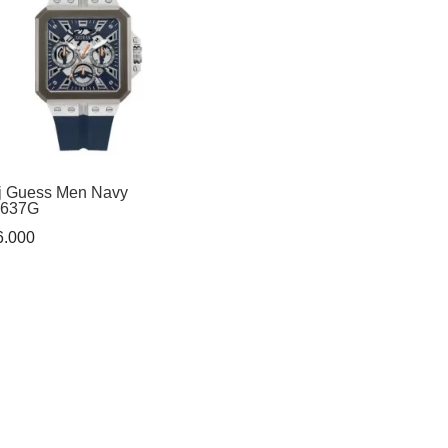
j Guess Men Navy
637G
.000