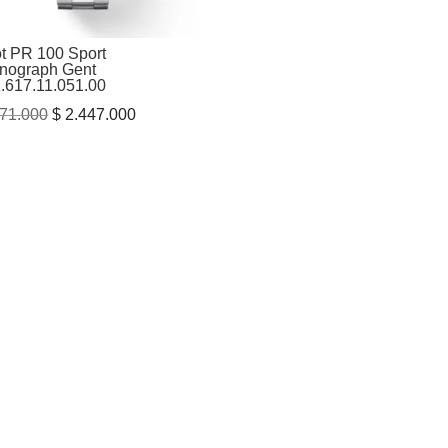
ot PR 100 Sport
nograph Gent
.617.11.051.00
El
El
71.000
$
2.447.000
precio
precio
original
actual
era:
es:
$ 3.071.000.
$ 2.447.000.