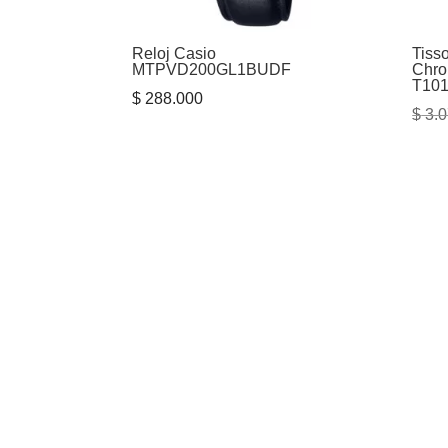
Reloj Casio
Tiss
MTPVD200GL1BUDF
Chro
T101
$
288.000
$
3.0