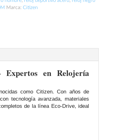
afo hombre
,
reloj deportivo acero
,
reloj negro
00M
Marca:
Citizen
 Expertos en Relojería
onocidas como Citizen. Con años de
con tecnología avanzada, materiales
mpletos de la línea Eco‑Drive, ideal