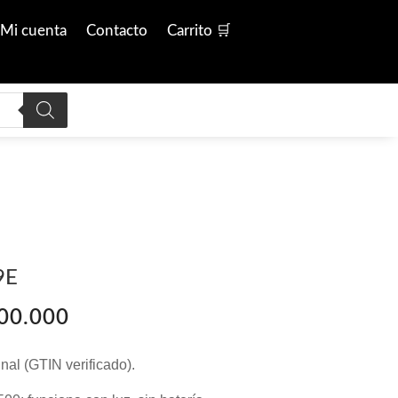
Mi cuenta
Contacto
Carrito 🛒
9E
El
00.000
o
precio
al
actual
nal (GTIN verificado).
es:
60.000.
$ 1.800.000.