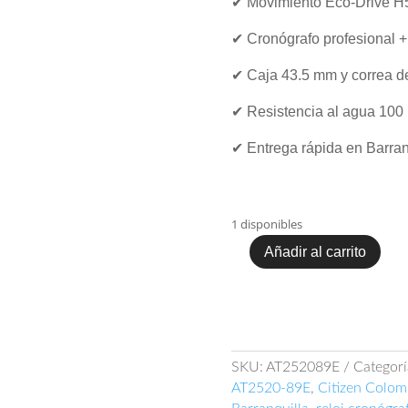
✔ Movimiento Eco‑Drive H50
✔ Cronógrafo profesional +
✔ Caja 43.5 mm y correa de
✔ Resistencia al agua 100
✔ Entrega rápida en Barran
1 disponibles
Añadir al carrito
Citizen
AT2520‑89E
cantidad
SKU:
AT252089E
Categorí
AT2520‑89E
,
Citizen Colom