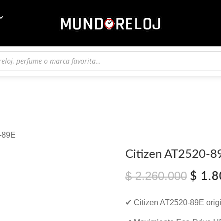
0‑89E
Citizen AT2520‑8
$
2.260.000
El
$
1.8
preci
origin
✔ Citizen AT2520‑89E origi
era:
$ 2.2