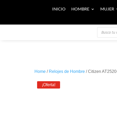
INICIO
HOMBRE
MUJER
Búsqueda
de
productos
Home
/
Relojes de Hombre
/ Citizen AT252
¡Oferta!