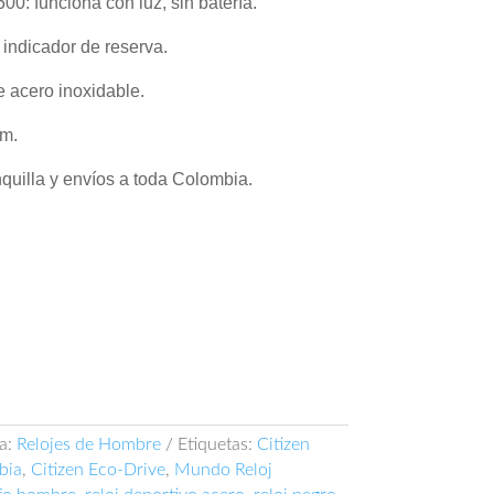
0: funciona con luz, sin batería.
 indicador de reserva.
 acero inoxidable.
 m.
quilla y envíos a toda Colombia.
a:
Relojes de Hombre
Etiquetas:
Citizen
bia
,
Citizen Eco-Drive
,
Mundo Reloj