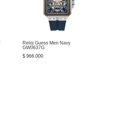
F
Reloj Guess Men Navy
GW0637G
$
966.000