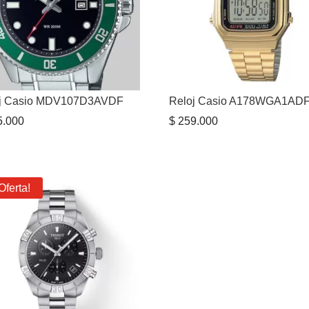
oj Casio MDV107D3AVDF
Reloj Casio A178WGA1AD
.000
$
259.000
Oferta!