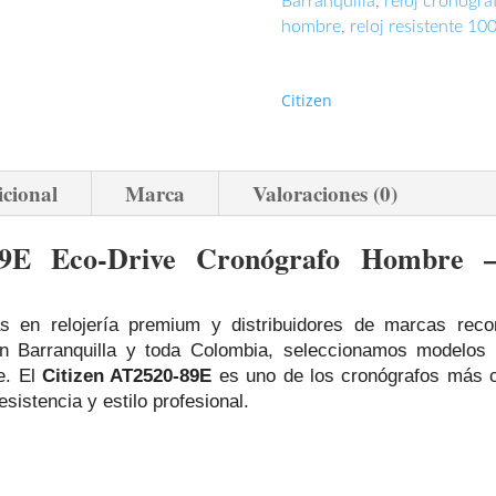
Barranquilla
,
reloj cronógr
hombre
,
reloj resistente 1
Citizen
icional
Marca
Valoraciones (0)
89E Eco‑Drive Cronógrafo Hombre –
s en relojería premium y distribuidores de marcas rec
en Barranquilla y toda Colombia, seleccionamos modelos 
e. El
Citizen AT2520‑89E
es uno de los cronógrafos más co
istencia y estilo profesional.