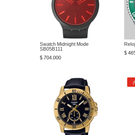
Swatch Midnight Mode
Rel
SB05B111
$
465
$
704.000
¡