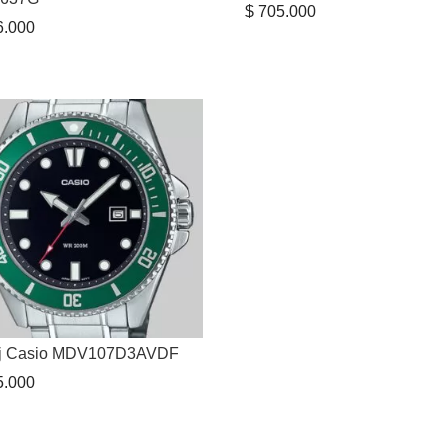
$
705.000
.000
oj Casio MDV107D3AVDF
.000