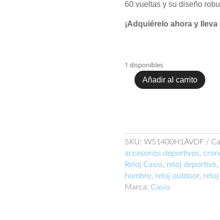
60 vueltas y su diseño robu
¡Adquiérelo ahora y lleva 
1 disponibles
Añadir al carrito
Casio
WS-
1400H-
1AVDF
cantidad
SKU:
WS1400H1AVDF
Ca
accesorios deportivos
,
cron
Reloj Casio
,
reloj deportivo
hombre
,
reloj outdoor
,
reloj
Marca:
Casio