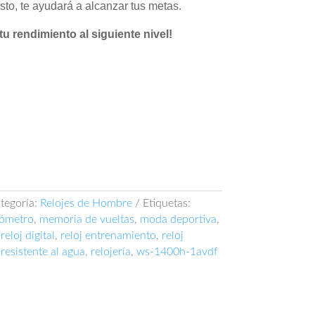
sto, te ayudará a alcanzar tus metas.
tu rendimiento al siguiente nivel!
tegoría:
Relojes de Hombre
Etiquetas:
ómetro
,
memoria de vueltas
,
moda deportiva
,
,
reloj digital
,
reloj entrenamiento
,
reloj
 resistente al agua
,
relojería
,
ws-1400h-1avdf