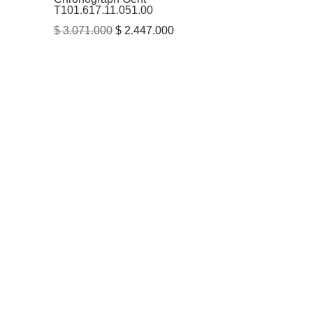
T101.617.11.051.00
El
El
$
3.071.000
$
2.447.000
precio
precio
original
actual
era:
es:
$ 3.071.000.
$ 2.447.000.