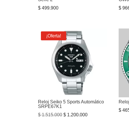
$
499.900
$
966
¡Oferta!
Reloj Seiko 5 Sports Automático
Rel
SRPE67K1
$
465
El
El
$
1.515.000
$
1.200.000
precio
precio