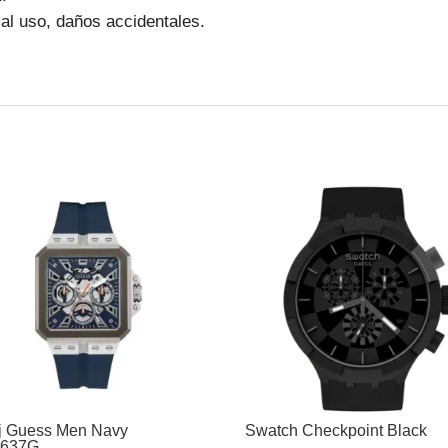
l uso, daños accidentales.
j Guess Men Navy
Swatch Checkpoint Black
637G