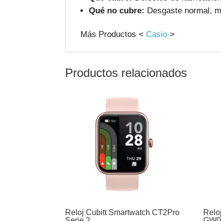
Qué no cubre:
Desgaste normal, ma
Más Productos <
Casio
>
Productos relacionados
Reloj Cubitt Smartwatch CT2Pro
Relo
Serie 2
GW0