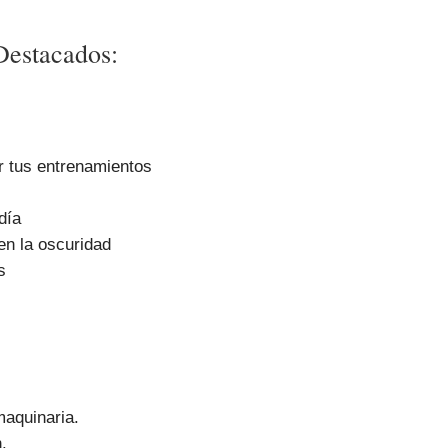
 Destacados:
r tus entrenamientos
día
en la oscuridad
s
aquinaria.
.