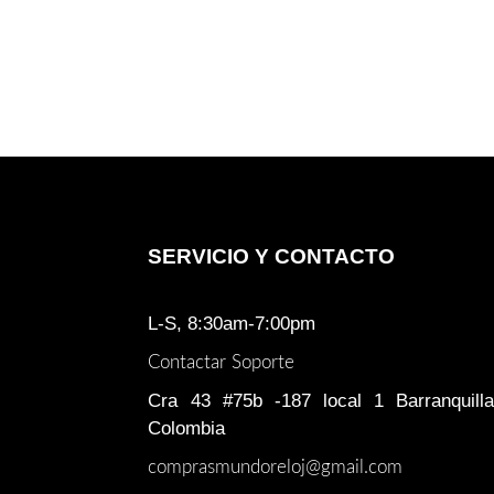
original
actual
era:
es:
$ 1.515.000.
$ 1.200.000.
SERVICIO Y CONTACTO
L-S, 8:30am-7:00pm
Contactar Soporte
Cra 43 #75b -187 local 1 Barranquilla
Colombia
comprasmundoreloj@gmail.com