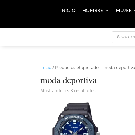
INICIO
HOMBRE
MUJER
Búsqueda
de
productos
Inicio
/ Productos etiquetados “moda deportiva
moda deportiva
Mostrando los 3 resultados