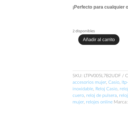
¡Perfecto para cualquier 
2 disponibles
Añadir al carrito
Casio
LTP-
V005L-
7B2UDF
cantidad
SKU:
LTPV005L7B2UDF
C
accesorios mujer
,
Casio
,
ltp
inoxidable
,
Reloj Casio
,
relo
cuero
,
reloj de pulsera
,
relo
mujer
,
relojes online
Marca