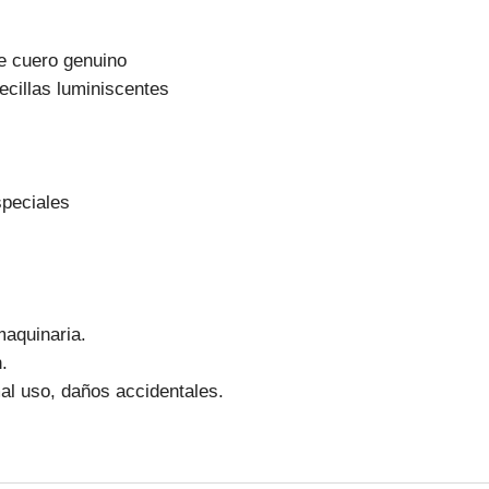
de cuero genuino
ecillas luminiscentes
speciales
aquinaria.
.
l uso, daños accidentales.