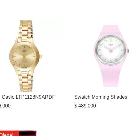
j Casio LTP1128N9ARDF
Swatch Morning Shades
.000
$
489.000
Oferta!