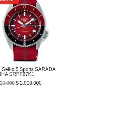
j Seiko 5 Sports SARADA
IHA SRPF67K1
El
El
00.000
$
2.000.000
precio
precio
original
actual
era:
es:
$ 3.200.000.
$ 2.000.000.