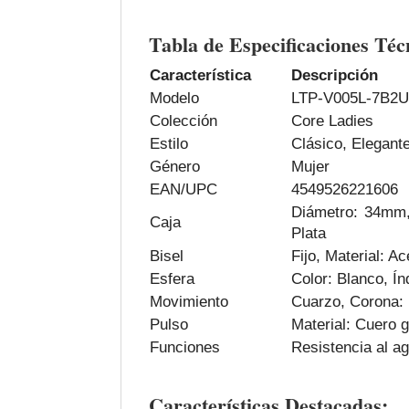
Tabla de Especificaciones Téc
Característica
Descripción
Modelo
LTP-V005L-7B2
Colección
Core Ladies
Estilo
Clásico, Elegant
Género
Mujer
EAN/UPC
4549526221606
Diámetro: 34mm,
Caja
Plata
Bisel
Fijo, Material: Ac
Esfera
Color: Blanco, Í
Movimiento
Cuarzo, Corona:
Pulso
Material: Cuero g
Funciones
Resistencia al a
Características Destacadas: