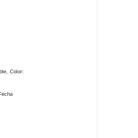
le, Color:
 Fecha