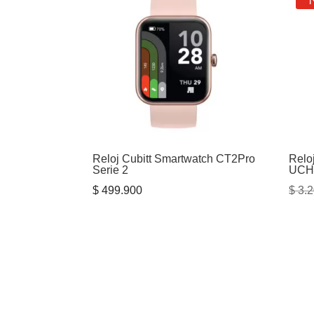
Reloj Cubitt Smartwatch CT2Pro
Relo
Serie 2
UCH
$
499.900
$
3.2