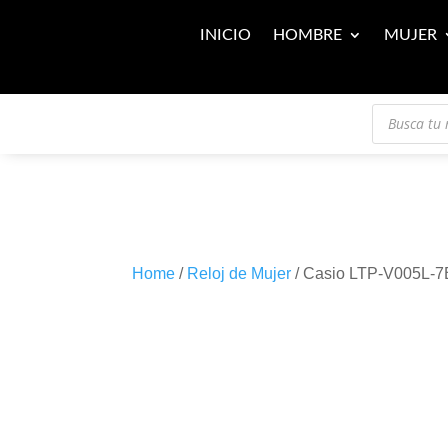
INICIO
HOMBRE
MUJER
Búsqueda
de
productos
Home
/
Reloj de Mujer
/ Casio LTP-V005L-