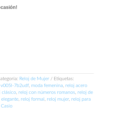
ocasión!
ategoría:
Reloj de Mujer
Etiquetas:
-v005l-7b2udf
,
moda femenina
,
reloj acero
j clásico
,
reloj con números romanos
,
reloj de
j elegante
,
reloj formal
,
reloj mujer
,
reloj para
:
Casio